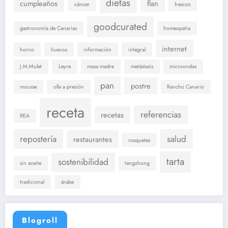
dietas
cumpleaños
flan
cáncer
frescos
goodcurated
gastronomía de Canarias
homeopatia
internet
horno
huevos
información
integral
J.M.Mulet
Leyre
masa madre
metástasis
microondas
pan
postre
mousse
olla a presión
Rancho Canario
receta
referencias
recetas
REA
repostería
salud
restaurantes
rosquetes
tarta
sostenibilidad
sin aceite
tangzhong
tradicional
árabe
Blogroll