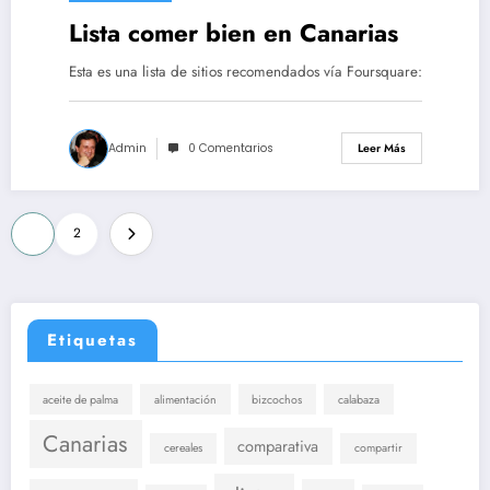
Lista comer bien en Canarias
Esta es una lista de sitios recomendados vía Foursquare:
Admin
0 Comentarios
Leer Más
Paginación
1
2
de
entradas
Etiquetas
aceite de palma
alimentación
bizcochos
calabaza
Canarias
comparativa
cereales
compartir