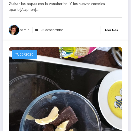
Guisar las papas con la zanahorias. Y los huevos cocerlos
aparte[/caption]…
Admin
0 Comentarios
Leer Más
17/03/2020