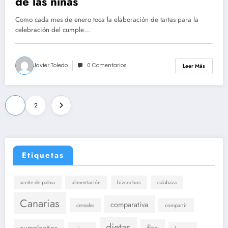
de las niñas
Como cada mes de enero toca la elaboración de tartas para la
celebración del cumple…
Javier Toledo
0 Comentarios
Leer Más
Paginación
1
2
de
entradas
Etiquetas
aceite de palma
alimentación
bizcochos
calabaza
Canarias
comparativa
cereales
compartir
dietas
cumpleaños
flan