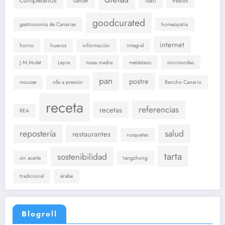
cáncer
frescos
goodcurated
gastronomía de Canarias
homeopatia
internet
horno
huevos
información
integral
J.M.Mulet
Leyre
masa madre
metástasis
microondas
pan
postre
mousse
olla a presión
Rancho Canario
receta
referencias
recetas
REA
repostería
salud
restaurantes
rosquetes
tarta
sostenibilidad
sin aceite
tangzhong
tradicional
árabe
Blogroll