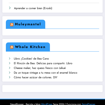
Aprender a comer bien (Eroski)
Huleymantel
Whole Kitchen
Libro ¡Cookies! de Bea Cano
El Rincón de Bea: Delicias para compartir. Libro
Cheese maker, haz queso fresco con Lékué
Da un toque vintage a tu mesa con el enamel blanco
Cómo hacer azúcar de colores. DIY
NewsBlogger - Revista y blog
WordPress
Tema 2026 | Funciona con
SpiceThemes