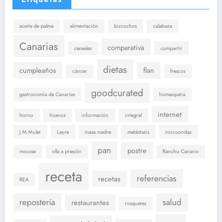
aceite de palma
alimentación
bizcochos
calabaza
Canarias
comparativa
cereales
compartir
dietas
cumpleaños
flan
cáncer
frescos
goodcurated
gastronomía de Canarias
homeopatia
internet
horno
huevos
información
integral
J.M.Mulet
Leyre
masa madre
metástasis
microondas
pan
postre
mousse
olla a presión
Rancho Canario
receta
referencias
recetas
REA
repostería
salud
restaurantes
rosquetes