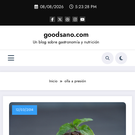
Saltar
08/08/2026
5:23:28 PM
al
contenido
goodsano.com
Un blog sobre gastronomía y nutrición
Inicio
olla a presión
12/03/2014