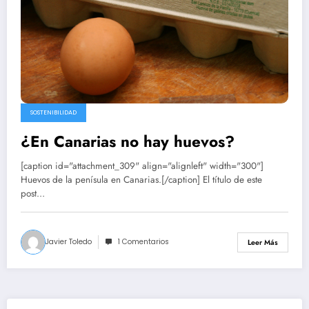
SOSTENIBILIDAD
¿En Canarias no hay huevos?
[caption id="attachment_309" align="alignleft" width="300"]
Huevos de la penísula en Canarias.[/caption] El título de este
post…
Javier Toledo
1 Comentarios
Leer Más