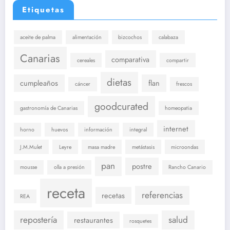
Etiquetas
aceite de palma
alimentación
bizcochos
calabaza
Canarias
comparativa
cereales
compartir
dietas
cumpleaños
flan
cáncer
frescos
goodcurated
gastronomía de Canarias
homeopatia
internet
horno
huevos
información
integral
J.M.Mulet
Leyre
masa madre
metástasis
microondas
pan
postre
mousse
olla a presión
Rancho Canario
receta
referencias
recetas
REA
repostería
salud
restaurantes
rosquetes