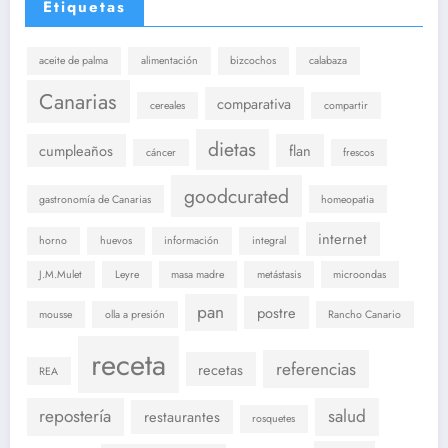
Etiquetas
aceite de palma
alimentación
bizcochos
calabaza
Canarias
comparativa
cereales
compartir
dietas
cumpleaños
flan
cáncer
frescos
goodcurated
gastronomía de Canarias
homeopatia
internet
horno
huevos
información
integral
J.M.Mulet
Leyre
masa madre
metástasis
microondas
pan
postre
mousse
olla a presión
Rancho Canario
receta
referencias
recetas
REA
repostería
salud
restaurantes
rosquetes