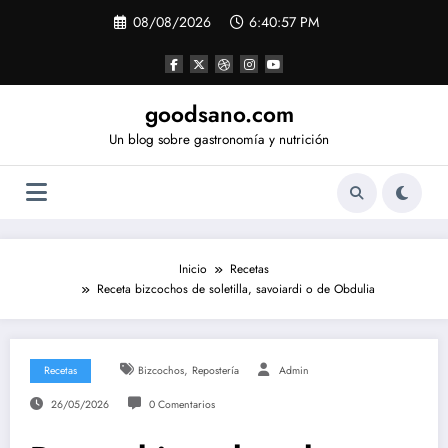
Saltar
08/08/2026
6:40:57 PM
al
contenido
goodsano.com
Un blog sobre gastronomía y nutrición
Inicio
Recetas
Receta bizcochos de soletilla, savoiardi o de Obdulia
,
Recetas
Bizcochos
Repostería
Admin
26/05/2026
0 Comentarios