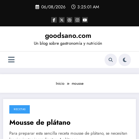
Saltar
06/08/2026
3:25:01 AM
al
contenido
goodsano.com
Un blog sobre gastronomía y nutrición
Inicio
mousse
RECETAS
14/05/2026
Mousse de plátano
Para preparar esta sencilla receta mousse de plátano, se necesitan