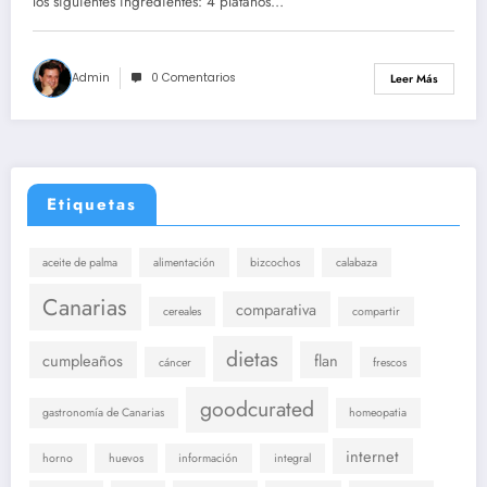
los siguientes ingredientes: 4 plátanos…
Admin
0 Comentarios
Leer Más
Etiquetas
aceite de palma
alimentación
bizcochos
calabaza
Canarias
comparativa
cereales
compartir
dietas
cumpleaños
flan
cáncer
frescos
goodcurated
gastronomía de Canarias
homeopatia
internet
horno
huevos
información
integral