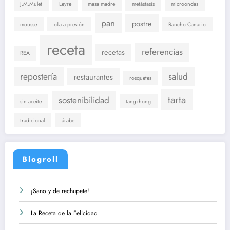
J.M.Mulet
Leyre
masa madre
metástasis
microondas
pan
postre
mousse
olla a presión
Rancho Canario
receta
referencias
recetas
REA
repostería
salud
restaurantes
rosquetes
tarta
sostenibilidad
sin aceite
tangzhong
tradicional
árabe
Blogroll
¡Sano y de rechupete!
La Receta de la Felicidad