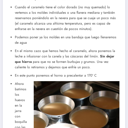
Cuando el caramelo tiene el color dorado (no muy quemado) lo
vertemos a los moldes individuales o una flanera mediana y también
reservamos poniéndolo en la nevera para que se cuaje un poco más
(el caramelo alcanza una altísima temperatura, pero es capaz de
enfrarse en la nevera en cuestión de pocos minutos).
Podemos poner ya los moldes en una bandaja que luego llenaremos
de agua
En el mismo cazo que hemos hecho el caramelo, ahora ponemos la
leche a infusionar con la canela y las cáscaras del limón.
Sin dejar
que hierva
para que no se formen burbujas y grumos. Una vez
caliente lo retiramos y dejamos que enfríe un poco.
En este punto ponemos el horno a precalentar a 170º C
Ahora
batimos
los
huevos
en la
jarra
con
boquilla
con las