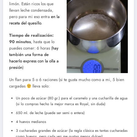
limón. Están ricos los que
llevan leche condensada,
pero para mi eso entra
en la
receta del quesillo
.
Tiempo de realización:
90 minutos
, hasta que lo
puedes comer: 6 horas (
hay
también una forma de
hacerlo express con la olla a
presión
)
Un flan para 5 o 6 raciones (si te gusta mucho como a mi, 5 bien
cargadas
lleva solo:
Un poco de azúcar (80 gr.) para el caramelo y una cucharilla de agua
(si lo compras hecho la mejor marca es Royal, sin duda)
650 ml. de leche (puede ser semi o entera)
4 huevos medianos
3 cucharadas grandes de azúcar (la regla clásica es tantas cucharadas
como huevos, pero cada vez me gustan menos dulces)