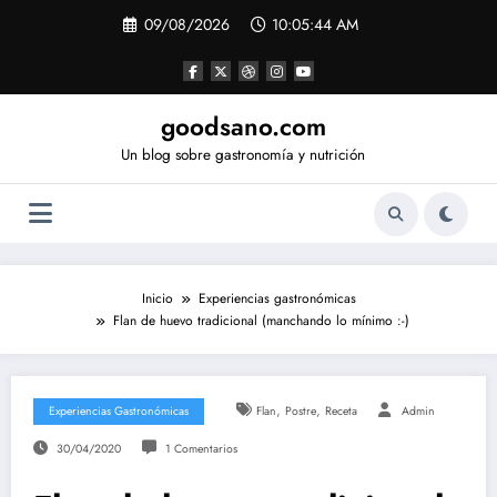
Saltar
09/08/2026
10:05:45 AM
al
contenido
goodsano.com
Un blog sobre gastronomía y nutrición
Inicio
Experiencias gastronómicas
Flan de huevo tradicional (manchando lo mínimo :-)
,
,
Experiencias Gastronómicas
Flan
Postre
Receta
Admin
30/04/2020
1 Comentarios