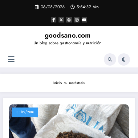
Saltar
06/08/2026
5:54:32 AM
al
contenido
goodsano.com
Un blog sobre gastronomía y nutrición
Inicio
metástasis
30/12/2016