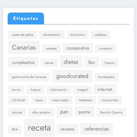
Etiquetas
aceite de palma
alimentación
bizcochos
calabaza
Canarias
comparativa
cereales
compartir
dietas
cumpleaños
flan
cáncer
frescos
goodcurated
gastronomía de Canarias
homeopatia
internet
horno
huevos
información
integral
J.M.Mulet
Leyre
masa madre
metástasis
microondas
pan
postre
mousse
olla a presión
Rancho Canario
receta
referencias
recetas
REA