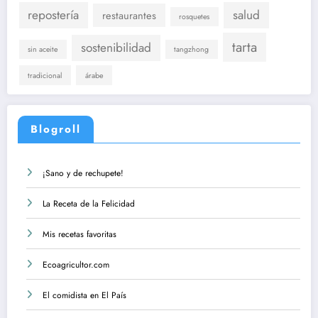
repostería
salud
restaurantes
rosquetes
tarta
sostenibilidad
sin aceite
tangzhong
tradicional
árabe
Blogroll
¡Sano y de rechupete!
La Receta de la Felicidad
Mis recetas favoritas
Ecoagricultor.com
El comidista en El País