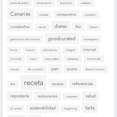
aceite de palma
alimentación
bizcochos
calabaza
Canarias
comparativa
cereales
compartir
dietas
cumpleaños
flan
cáncer
frescos
goodcurated
gastronomía de Canarias
homeopatia
internet
horno
huevos
información
integral
J.M.Mulet
Leyre
masa madre
metástasis
microondas
pan
postre
mousse
olla a presión
Rancho Canario
receta
referencias
recetas
REA
repostería
salud
restaurantes
rosquetes
tarta
sostenibilidad
sin aceite
tangzhong