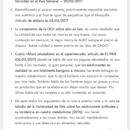
González en el País Semanal – 20/02/2017
Desmitificando al azúcar moreno, prácticamente imposible encontrar
uno auténtico y al final es igual de perjudicial que el blanquilla.
A
rtículo de eldiario.es 05/03/2017
La
comparativa de la OCU sobre atún en lata
, da como resultado que
la calidad de casi todas las marcas es muy buena, con poco
contenido en mercurio, la mejor marca es ALBO aunque el precio se
dispara. Buena calidad a menor precio en las latas de CALVO.
Cuatro «falsos saludables» en el supermercado, artículo de EL PAÍS
(06/03/2017)
donde se habla de que los yogures desnatados no son,
frente a los normales, la gran panacea, que
los edulcorantes en
realidad no son totalmente benignos e inócuos
haciendo estragos en
nuestro metabolismo, que lo de la bollería «sin azúcar» lo compensa
por otro lado. También habla de los fiambres bajos en grasas y ricos
en productos que en la elaboración dejan mucho que desear. Por
último habla de los cereales y su alto contenido en azúcares.
De estre todos los argumentos de la noticia anterior salta a la vista
un
estudio de la Universidad de Yale sobre los edulcorantes artificales y
su incidencia en nuestro metabolismo (2015)
, nos hacen
acostumbrarnos a las cosas dulces, nos sacian impidiéndonos
acercarnos a una dieta rica en alimentos naturales.