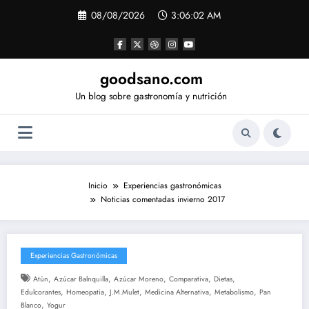
Saltar
08/08/2026
3:06:02 AM
al
contenido
goodsano.com
Un blog sobre gastronomía y nutrición
Inicio
Experiencias gastronómicas
Noticias comentadas invierno 2017
Experiencias Gastronómicas
,
,
,
,
,
Atún
Azúcar Balnquilla
Azúcar Moreno
Comparativa
Dietas
,
,
,
,
,
Edulcorantes
Homeopatia
J.M.Mulet
Medicina Alternativa
Metabolismo
Pan
,
Blanco
Yogur