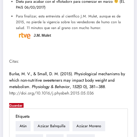
Dieta para acabar con el «flotador» para comenzar en marzo
(EL
PAíS 06/03/2017)
Para finalizar, esta entrevista al científico J.M. Mulet, aunque es de
2015, no pierde la vigencia sobre los vendedores de humo con la
salud. 11 minutos que van al grano con mucho humor.
J.M. Mulet
Citas:
Burke, M. V., & Small, D. M. (2015). Physiological mechanisms by
which non-nutritive sweeteners may impact body weight and
metabolism.
Physiology & Behavior
,
152
(0 0), 381–388
.
http://doi.org/10.1016/j.physbeh.2015.05.036
Guardar
Etiqueta
Atún
Azúcar Balnquilla
Azúcar Moreno