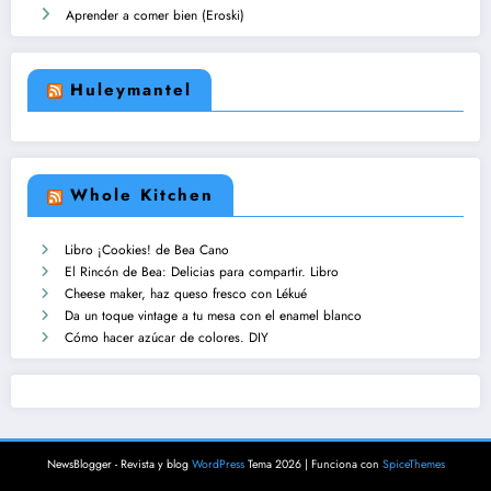
Aprender a comer bien (Eroski)
Huleymantel
Whole Kitchen
Libro ¡Cookies! de Bea Cano
El Rincón de Bea: Delicias para compartir. Libro
Cheese maker, haz queso fresco con Lékué
Da un toque vintage a tu mesa con el enamel blanco
Cómo hacer azúcar de colores. DIY
NewsBlogger - Revista y blog
WordPress
Tema 2026 | Funciona con
SpiceThemes