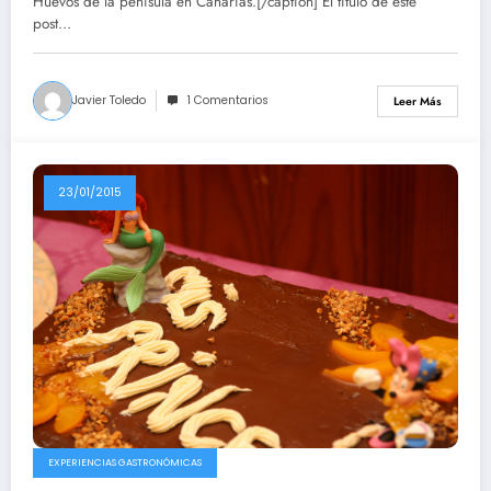
Huevos de la penísula en Canarias.[/caption] El título de este
post…
Javier Toledo
1 Comentarios
Leer Más
23/01/2015
EXPERIENCIAS GASTRONÓMICAS