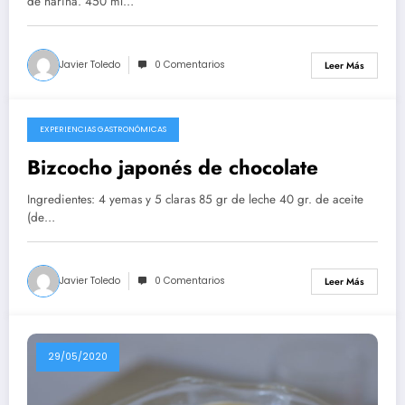
de harina. 450 ml…
Javier Toledo
0 Comentarios
Leer Más
EXPERIENCIAS GASTRONÓMICAS
10/08/2020
Bizcocho japonés de chocolate
Ingredientes: 4 yemas y 5 claras 85 gr de leche 40 gr. de aceite
(de…
Javier Toledo
0 Comentarios
Leer Más
29/05/2020