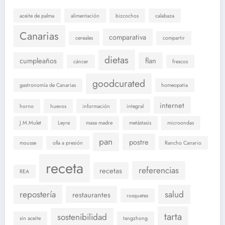
aceite de palma
alimentación
bizcochos
calabaza
Canarias
comparativa
cereales
compartir
dietas
cumpleaños
flan
cáncer
frescos
goodcurated
gastronomía de Canarias
homeopatia
internet
horno
huevos
información
integral
J.M.Mulet
Leyre
masa madre
metástasis
microondas
pan
postre
mousse
olla a presión
Rancho Canario
receta
referencias
recetas
REA
repostería
salud
restaurantes
rosquetes
tarta
sostenibilidad
sin aceite
tangzhong