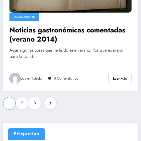
GOODCURATED
Noticias gastronómicas comentadas
(verano 2014)
Aquí algunas cosas que he leído este verano: Por qué es mejor
para la salud…
Javier Toledo
0 Comentarios
Leer Más
Paginación
1
2
3
de
entradas
Etiquetas