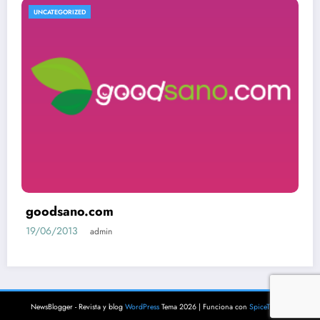
UNCATEGORIZED
goodsano.com
19/06/2013
admin
NewsBlogger - Revista y blog
WordPress
Tema 2026 | Funciona con
SpiceThemes