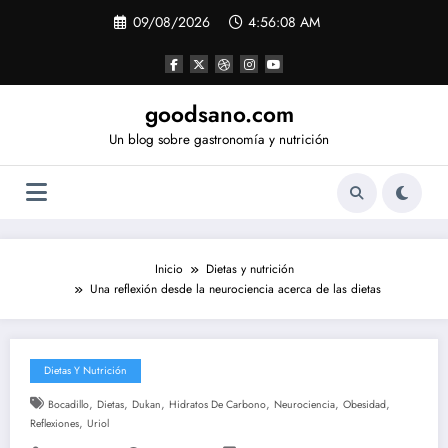
Saltar
09/08/2026
4:56:08 AM
al
contenido
goodsano.com
Un blog sobre gastronomía y nutrición
Inicio
Dietas y nutrición
Una reflexión desde la neurociencia acerca de las dietas
Dietas Y Nutrición
,
,
,
,
,
,
Bocadillo
Dietas
Dukan
Hidratos De Carbono
Neurociencia
Obesidad
,
Reflexiones
Uriol