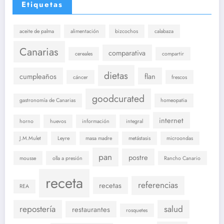
Etiquetas
aceite de palma
alimentación
bizcochos
calabaza
Canarias
comparativa
cereales
compartir
dietas
cumpleaños
flan
cáncer
frescos
goodcurated
gastronomía de Canarias
homeopatia
internet
horno
huevos
información
integral
J.M.Mulet
Leyre
masa madre
metástasis
microondas
pan
postre
mousse
olla a presión
Rancho Canario
receta
referencias
recetas
REA
repostería
salud
restaurantes
rosquetes