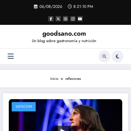
Saltar
06/08/2026
8:21:10 PM
al
contenido
goodsano.com
Un blog sobre gastronomía y nutrición
Inicio
reflexiones
24/01/2014