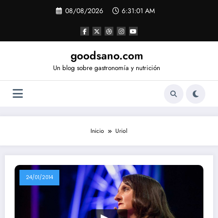
Saltar
08/08/2026
6:31:01 AM
al
contenido
goodsano.com
Un blog sobre gastronomía y nutrición
Inicio
Uriol
24/01/2014