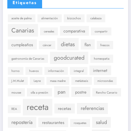
Etiquetas
aceite de palma
alimentación
bizcochos
calabaza
Canarias
comparativa
cereales
compartir
dietas
cumpleaños
flan
cáncer
frescos
goodcurated
gastronomía de Canarias
homeopatia
internet
horno
huevos
información
integral
J.M.Mulet
Leyre
masa madre
metástasis
microondas
pan
postre
mousse
olla a presión
Rancho Canario
receta
referencias
recetas
REA
repostería
salud
restaurantes
rosquetes