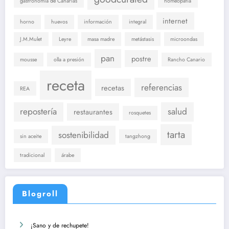
gastronomía de Canarias
homeopatia
internet
horno
huevos
información
integral
J.M.Mulet
Leyre
masa madre
metástasis
microondas
pan
postre
mousse
olla a presión
Rancho Canario
receta
referencias
recetas
REA
repostería
salud
restaurantes
rosquetes
tarta
sostenibilidad
sin aceite
tangzhong
tradicional
árabe
Blogroll
¡Sano y de rechupete!