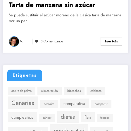
Tarta de manzana sin azúcar
Se puede sustituir el azúcar moreno de la clásica tarta de manzana
por un par…
Admin
0 Comentarios
Leer Más
Etiquetas
aceite de palma
alimentación
bizcochos
calabaza
Canarias
comparativa
cereales
compartir
dietas
cumpleaños
flan
cáncer
frescos
goodcurated