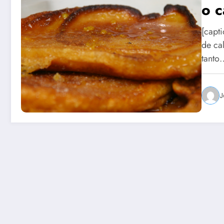
o c
[capti
de ca
tanto
J