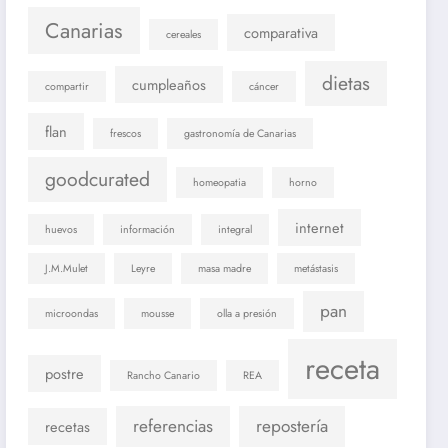
Canarias
comparativa
cereales
dietas
cumpleaños
compartir
cáncer
flan
frescos
gastronomía de Canarias
goodcurated
homeopatia
horno
internet
huevos
información
integral
J.M.Mulet
Leyre
masa madre
metástasis
pan
microondas
mousse
olla a presión
receta
postre
Rancho Canario
REA
referencias
repostería
recetas