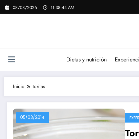
Saltar
08/08/2026
11:38:45 AM
al
contenido
Dietas y nutrición
Experienc
Inicio
toritas
05/03/2014
EXPE
Tor