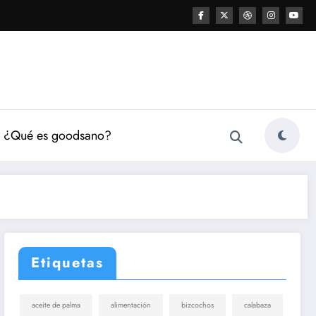
¿Qué es goodsano?
Etiquetas
aceite de palma
alimentación
bizcochos
calabaza