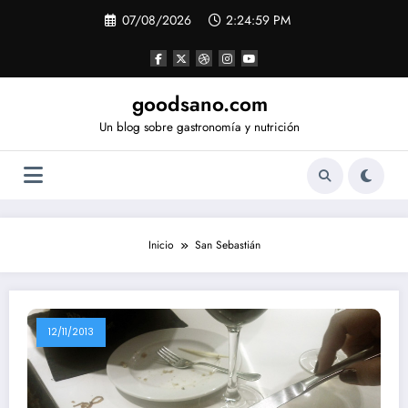
Saltar
07/08/2026
2:24:59 PM
al
contenido
goodsano.com
Un blog sobre gastronomía y nutrición
Inicio
San Sebastián
12/11/2013