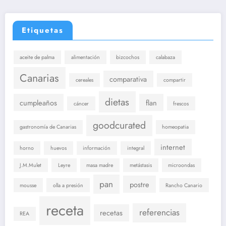
Etiquetas
aceite de palma
alimentación
bizcochos
calabaza
Canarias
comparativa
cereales
compartir
dietas
cumpleaños
flan
cáncer
frescos
goodcurated
gastronomía de Canarias
homeopatia
internet
horno
huevos
información
integral
J.M.Mulet
Leyre
masa madre
metástasis
microondas
pan
postre
mousse
olla a presión
Rancho Canario
receta
referencias
recetas
REA