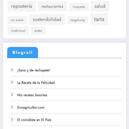
repostería
salud
restaurantes
rosquetes
tarta
sostenibilidad
sin aceite
tangzhong
tradicional
árabe
Blogroll
¡Sano y de rechupete!
La Receta de la Felicidad
Mis recetas favoritas
Ecoagricultor.com
El comidista en El País