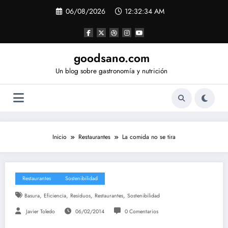
Saltar
06/08/2026
12:32:35 AM
al
contenido
goodsano.com
Un blog sobre gastronomía y nutrición
Inicio
Restaurantes
La comida no se tira
Restaurantes
Sostenibilidad
,
,
,
,
Basura
Eficiencia
Residuos
Restaurantes
Sostenibilidad
Javier Toledo
06/02/2014
0 Comentarios