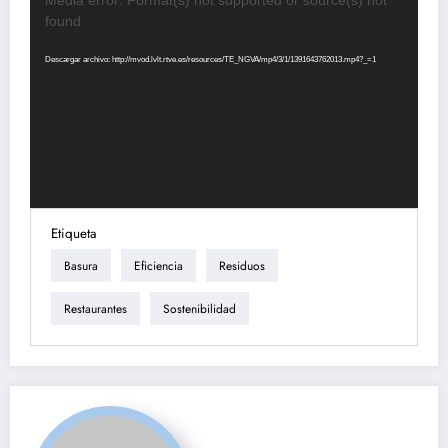
Media error: Format(s) not supported or source(s) not
de
found
vídeo
Descargar archivo: http://mvod.lvlt.rtve.es/resources/TE_NGVA/mp4/3/1/1391643762013.mp4?_=1
Etiqueta
Basura
Eficiencia
Residuos
Restaurantes
Sostenibilidad