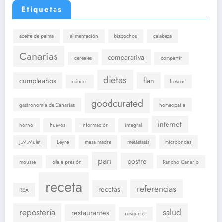
Etiquetas
aceite de palma
alimentación
bizcochos
calabaza
Canarias
comparativa
cereales
compartir
dietas
cumpleaños
flan
cáncer
frescos
goodcurated
gastronomía de Canarias
homeopatia
internet
horno
huevos
información
integral
J.M.Mulet
Leyre
masa madre
metástasis
microondas
pan
postre
mousse
olla a presión
Rancho Canario
receta
referencias
recetas
REA
repostería
salud
restaurantes
rosquetes