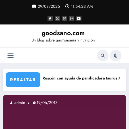
Saltar
09/08/2026
11:54:24 AM
al
contenido
goodsano.com
Un blog sobre gastronomía y nutrición
Roscón con ayuda de panificadora taurus My Bread
Tartas 
RESALTAR
in
19/06/2013
admin