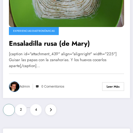
EXPERIENCIAS GASTRONÓMICAS
Ensaladilla rusa (de Mary)
[caption id="attachment_439" align="alignright" width="225"]
Guisar las papas con la zanahorias. Y los huevos cocerlos
aparte[/caption]…
Admin
0 Comentarios
Leer Más
Paginación
…
1
2
4
de
entradas