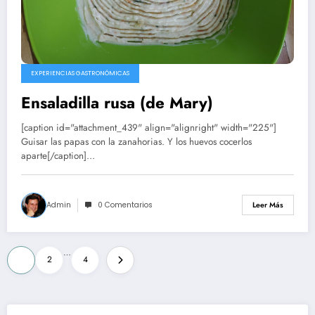
EXPERIENCIAS GASTRONÓMICAS
Ensaladilla rusa (de Mary)
[caption id="attachment_439" align="alignright" width="225"]
Guisar las papas con la zanahorias. Y los huevos cocerlos
aparte[/caption]…
Admin
0 Comentarios
Leer Más
Paginación
…
1
2
4
de
entradas