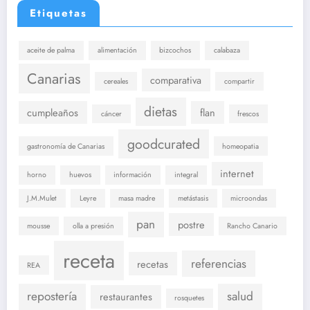
Etiquetas
aceite de palma
alimentación
bizcochos
calabaza
Canarias
comparativa
cereales
compartir
dietas
cumpleaños
flan
cáncer
frescos
goodcurated
gastronomía de Canarias
homeopatia
internet
horno
huevos
información
integral
J.M.Mulet
Leyre
masa madre
metástasis
microondas
pan
postre
mousse
olla a presión
Rancho Canario
receta
referencias
recetas
REA
repostería
salud
restaurantes
rosquetes