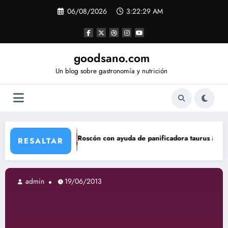
Saltar
06/08/2026
3:22:30 AM
al
contenido
goodsano.com
Un blog sobre gastronomía y nutrición
Roscón con ayuda de panificadora taurus My Bread
Tartas
RESALTAR
min
19/06/2013
admi