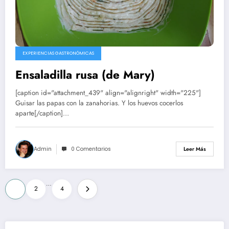
EXPERIENCIAS GASTRONÓMICAS
Ensaladilla rusa (de Mary)
[caption id="attachment_439" align="alignright" width="225"]
Guisar las papas con la zanahorias. Y los huevos cocerlos
aparte[/caption]…
Admin
0 Comentarios
Leer Más
Paginación
…
1
2
4
de
entradas