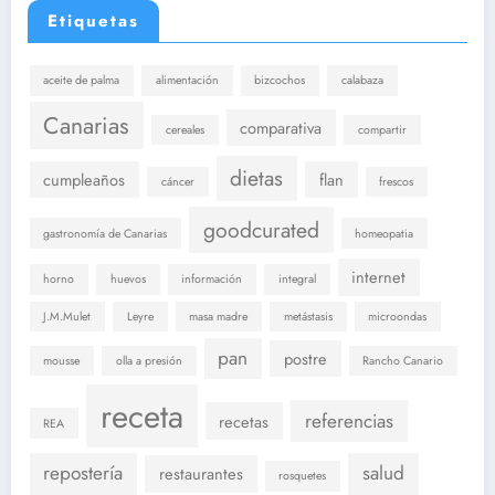
Etiquetas
aceite de palma
alimentación
bizcochos
calabaza
Canarias
comparativa
cereales
compartir
dietas
cumpleaños
flan
cáncer
frescos
goodcurated
gastronomía de Canarias
homeopatia
internet
horno
huevos
información
integral
J.M.Mulet
Leyre
masa madre
metástasis
microondas
pan
postre
mousse
olla a presión
Rancho Canario
receta
referencias
recetas
REA
repostería
salud
restaurantes
rosquetes