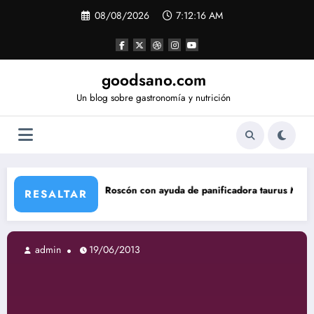
Saltar
08/08/2026
7:12:17 AM
al
contenido
goodsano.com
Un blog sobre gastronomía y nutrición
Roscón con ayuda de panificadora taurus My Bread
Tartas 
RESALTAR
19/06/2013
admin