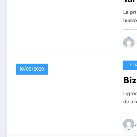
La pri
huevo
J
EXPE
10/08/2020
Biz
Ingre
de ac
J