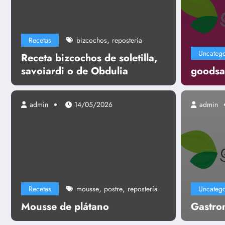
,
Recetas
bizcochos
repostería
Uncatego
Receta bizcochos de soletilla,
savoiardi o de Obdulia
goodsa
admin
14/05/2026
admin
Uncategorized
Gastronomía
,
,
Recetas
mousse
postre
repostería
Uncatego
Leer más
Mousse de plátano
Gastro