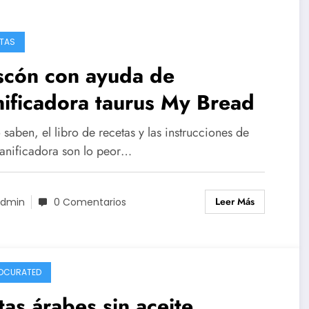
TAS
scón con ayuda de
ificadora taurus My Bread
aben, el libro de recetas y las instrucciones de
panificadora son lo peor…
Leer Más
dmin
0 Comentarios
DCURATED
tas árabes sin aceite