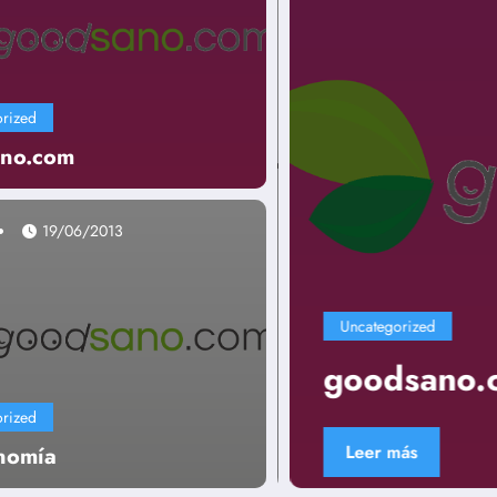
rized
no.com
19/06/2013
Uncategorized
goodsano.co
rized
Leer más
nomía