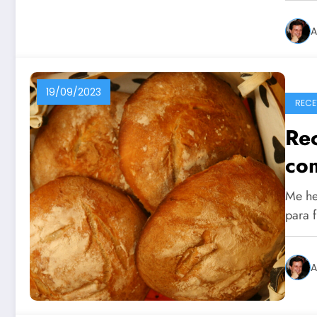
A
19/09/2023
RECE
Re
co
Me he
para 
A