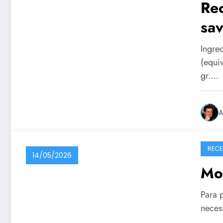
Rec
sav
Ingre
(equi
gr.…
A
RECE
14/05/2026
Mo
Para p
necesi