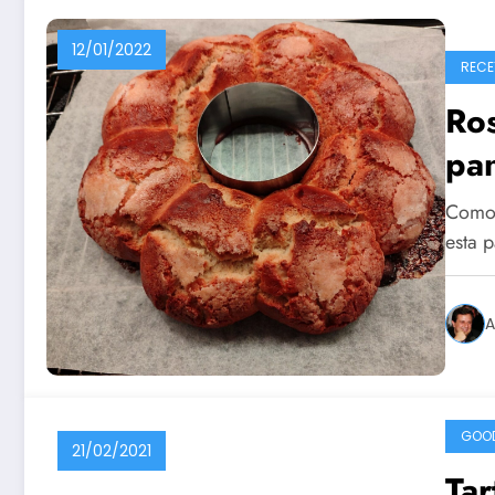
12/01/2022
RECE
Ro
pan
Como s
esta 
A
GOO
21/02/2021
Tar