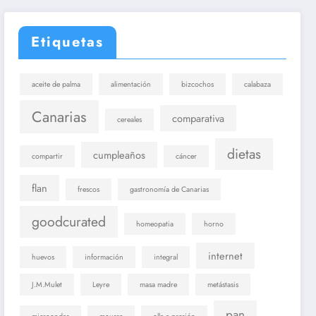
Etiquetas
aceite de palma
alimentación
bizcochos
calabaza
Canarias
comparativa
cereales
dietas
cumpleaños
compartir
cáncer
flan
frescos
gastronomía de Canarias
goodcurated
homeopatia
horno
internet
huevos
información
integral
J.M.Mulet
Leyre
masa madre
metástasis
pan