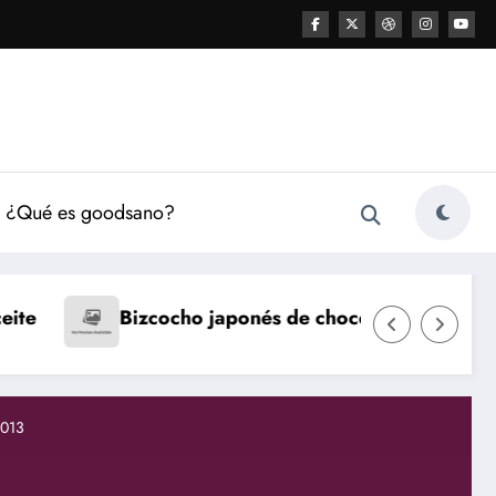
¿Qué es goodsano?
Natillas caseras
Fl
onés de chocolate