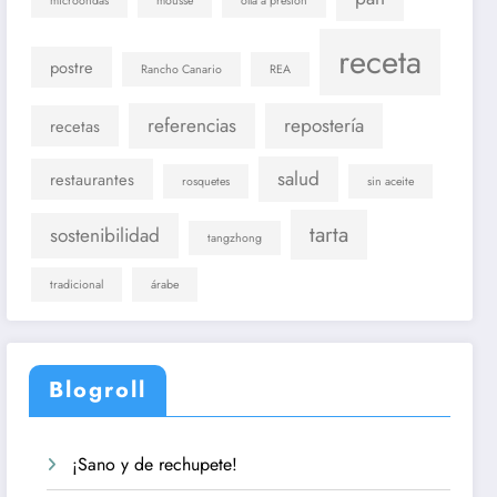
microondas
mousse
olla a presión
receta
postre
Rancho Canario
REA
referencias
repostería
recetas
salud
restaurantes
rosquetes
sin aceite
tarta
sostenibilidad
tangzhong
tradicional
árabe
Blogroll
¡Sano y de rechupete!