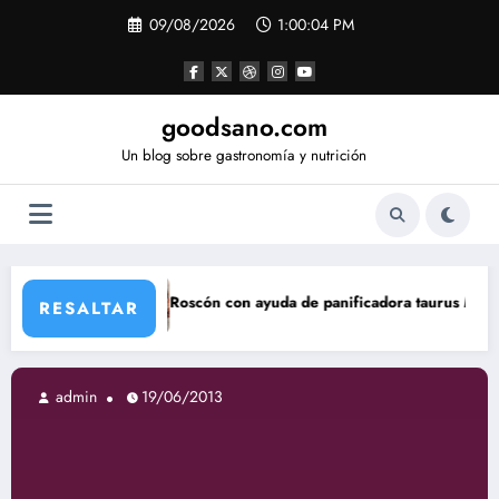
Saltar
09/08/2026
1:00:05 PM
al
contenido
goodsano.com
Un blog sobre gastronomía y nutrición
Roscón con ayuda de panificadora taurus My Bread
Tartas 
RESALTAR
19/06/2013
admin