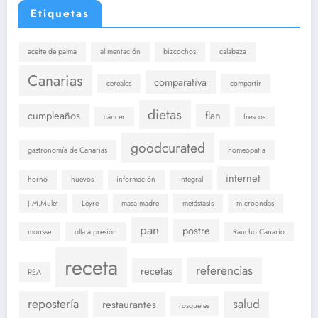
Etiquetas
aceite de palma
alimentación
bizcochos
calabaza
Canarias
comparativa
cereales
compartir
dietas
cumpleaños
flan
cáncer
frescos
goodcurated
gastronomía de Canarias
homeopatia
internet
horno
huevos
información
integral
J.M.Mulet
Leyre
masa madre
metástasis
microondas
pan
postre
mousse
olla a presión
Rancho Canario
receta
referencias
recetas
REA
repostería
salud
restaurantes
rosquetes