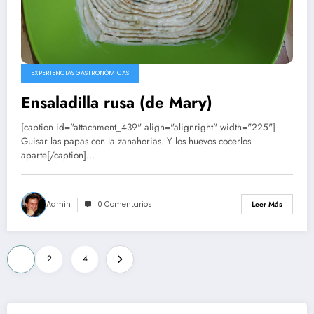
EXPERIENCIAS GASTRONÓMICAS
Ensaladilla rusa (de Mary)
[caption id="attachment_439" align="alignright" width="225"]
Guisar las papas con la zanahorias. Y los huevos cocerlos
aparte[/caption]…
Admin
0 Comentarios
Leer Más
Paginación
…
1
2
4
de
entradas