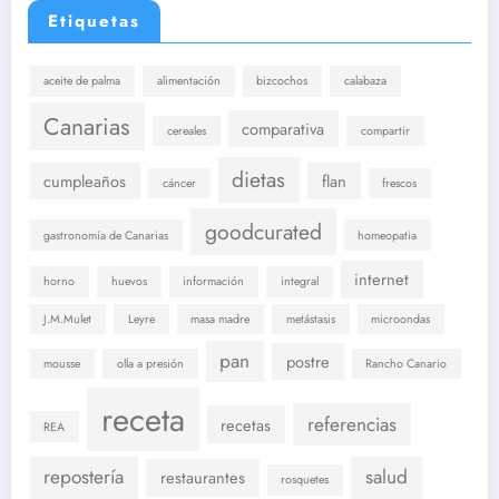
Etiquetas
aceite de palma
alimentación
bizcochos
calabaza
Canarias
comparativa
cereales
compartir
dietas
cumpleaños
flan
cáncer
frescos
goodcurated
gastronomía de Canarias
homeopatia
internet
horno
huevos
información
integral
J.M.Mulet
Leyre
masa madre
metástasis
microondas
pan
postre
mousse
olla a presión
Rancho Canario
receta
referencias
recetas
REA
repostería
salud
restaurantes
rosquetes