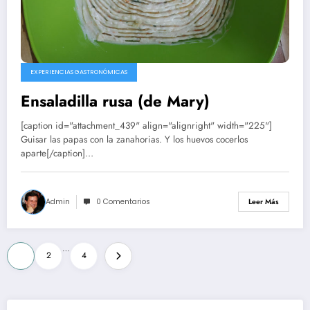
EXPERIENCIAS GASTRONÓMICAS
Ensaladilla rusa (de Mary)
[caption id="attachment_439" align="alignright" width="225"]
Guisar las papas con la zanahorias. Y los huevos cocerlos
aparte[/caption]…
Admin
0 Comentarios
Leer Más
Paginación
…
1
2
4
de
entradas