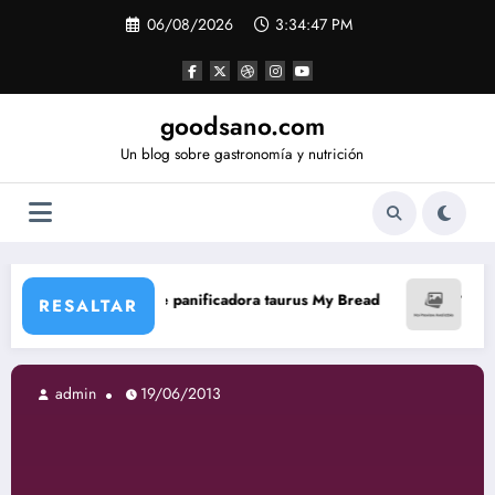
Saltar
06/08/2026
3:34:48 PM
al
contenido
goodsano.com
Un blog sobre gastronomía y nutrición
panificadora taurus My Bread
Tartas árabes sin aceite
RESALTAR
19/06/2013
admin
19