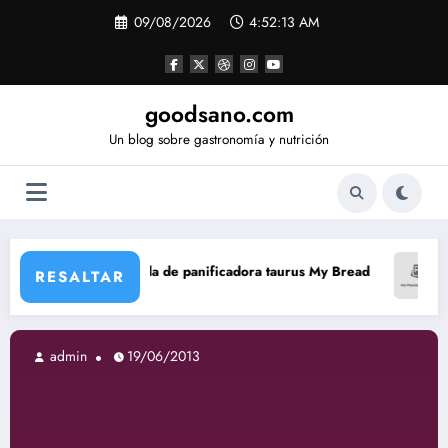
Saltar
09/08/2026
4:52:14 AM
al
contenido
goodsano.com
Un blog sobre gastronomía y nutrición
a de panificadora taurus My Bread
Tartas árabes sin aceite
RESALTAR
13
admin
19/06/201