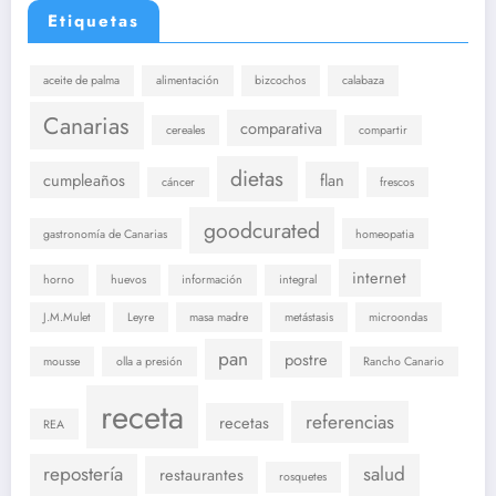
Etiquetas
aceite de palma
alimentación
bizcochos
calabaza
Canarias
comparativa
cereales
compartir
dietas
cumpleaños
flan
cáncer
frescos
goodcurated
gastronomía de Canarias
homeopatia
internet
horno
huevos
información
integral
J.M.Mulet
Leyre
masa madre
metástasis
microondas
pan
postre
mousse
olla a presión
Rancho Canario
receta
referencias
recetas
REA
repostería
salud
restaurantes
rosquetes