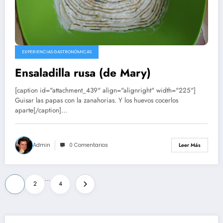
EXPERIENCIAS GASTRONÓMICAS
Ensaladilla rusa (de Mary)
[caption id="attachment_439" align="alignright" width="225"]
Guisar las papas con la zanahorias. Y los huevos cocerlos
aparte[/caption]…
Admin
0 Comentarios
Leer Más
Paginación
…
1
2
4
de
entradas