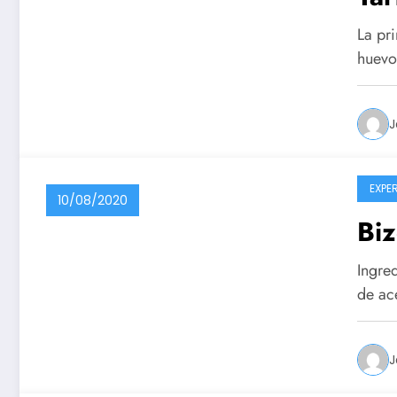
La pri
huevo
J
EXPE
10/08/2020
Biz
Ingre
de ac
J