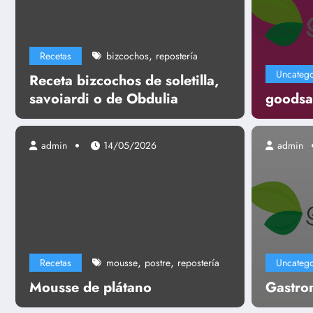
,
Recetas
bizcochos
repostería
Uncatego
Receta bizcochos de soletilla,
savoiardi o de Obdulia
goodsa
admin
14/05/2026
admin
Uncategorized
Gastronomía
,
,
Recetas
mousse
postre
repostería
Uncatego
Leer más
Mousse de plátano
Gastro