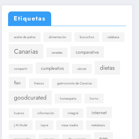
Etiquetas
aceite de palma
alimentación
bizcochos
calabaza
Canarias
comparativa
cereales
dietas
cumpleaños
compartir
cáncer
flan
frescos
gastronomía de Canarias
goodcurated
homeopatia
horno
internet
huevos
información
integral
J.M.Mulet
Leyre
masa madre
metástasis
pan