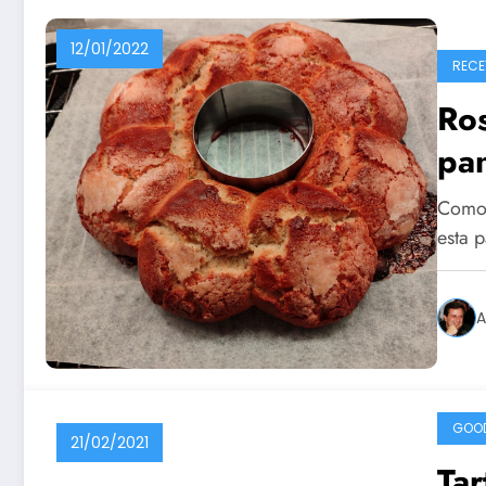
12/01/2022
RECE
Ro
pan
Como s
esta 
A
GOO
21/02/2021
Tar