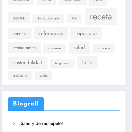
microondas
mousse
olla a presión
receta
postre
Rancho Canario
REA
referencias
repostería
recetas
salud
restaurantes
rosquetes
sin aceite
tarta
sostenibilidad
tangzhong
tradicional
árabe
Blogroll
¡Sano y de rechupete!