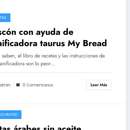
TAS
scón con ayuda de
ificadora taurus My Bread
aben, el libro de recetas y las instrucciones de
panificadora son lo peor…
Leer Más
dmin
0 Comentarios
DCURATED
tas árabes sin aceite