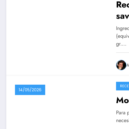
Rec
sav
Ingre
(equi
gr.…
A
RECE
14/05/2026
Mo
Para p
necesi