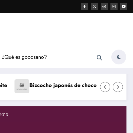
¿Qué es goodsano?
Natillas caseras
Fla
nés de chocolate
3