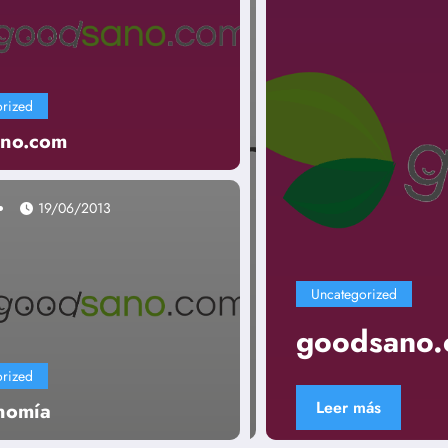
rized
no.com
19/06/2013
Uncategorized
goodsano.c
rized
Leer más
nomía