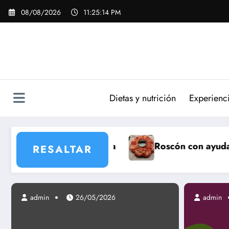
Saltar
08/08/2026
11:25:16 PM
al
contenido
Dietas y nutrición
Experienc
a
Roscón con ayuda de panificadora taurus 
RESALTAR
admin
admin
26/05/2026
19/06/2013
admin