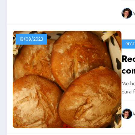
A
19/09/2023
RECE
Re
co
Me he
para 
A