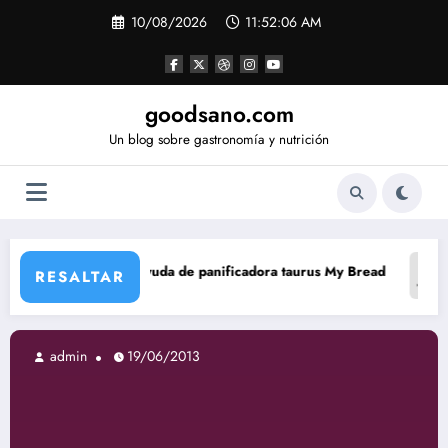
Saltar
10/08/2026
11:52:07 AM
al
contenido
goodsano.com
Un blog sobre gastronomía y nutrición
uda de panificadora taurus My Bread
Tartas árabes sin acei
RESALTAR
admin
19/06/2013