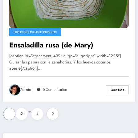
EXPERIENCIAS GASTRONÓMICAS
Ensaladilla rusa (de Mary)
[caption id="attachment_439" align="alignright" width="225"]
Guisar las papas con la zanahorias. Y los huevos cocerlos
aparte[/caption]…
Admin
0 Comentarios
Leer Más
Paginación
…
1
2
4
de
entradas