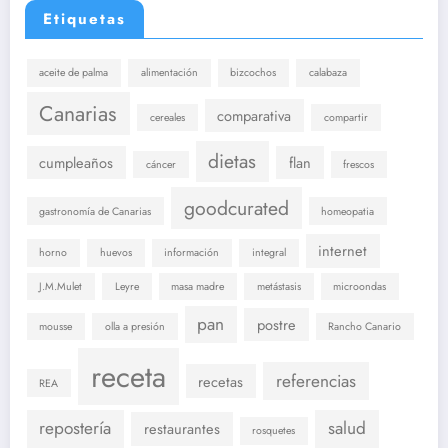
Etiquetas
aceite de palma
alimentación
bizcochos
calabaza
Canarias
comparativa
cereales
compartir
dietas
cumpleaños
flan
cáncer
frescos
goodcurated
gastronomía de Canarias
homeopatia
internet
horno
huevos
información
integral
J.M.Mulet
Leyre
masa madre
metástasis
microondas
pan
postre
mousse
olla a presión
Rancho Canario
receta
referencias
recetas
REA
repostería
salud
restaurantes
rosquetes