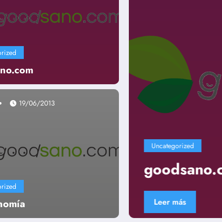
rized
no.com
19/06/2013
Uncategorized
goodsano.com
rized
Leer más
nomía