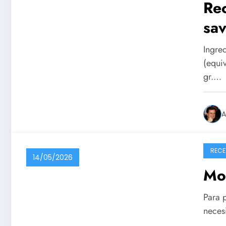
Rec
sav
Ingre
(equi
gr.…
A
RECE
14/05/2026
Mo
Para p
necesi