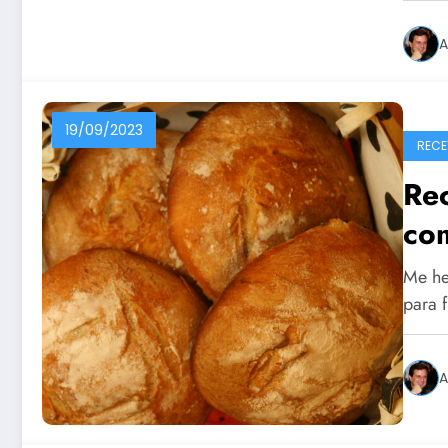
A
19/09/2023
RECE
Re
co
Me he
para 
A