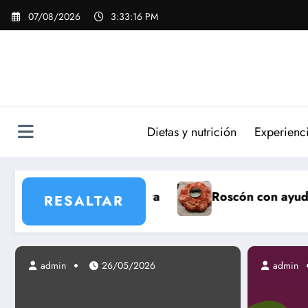
Saltar
07/08/2026
3:33:18 PM
al
contenido
Dietas y nutrición
Experienc
a
Roscón con ayuda de panificadora taurus M
RESALTAR
admin
admin
26/05/2026
19/06/2013
admin