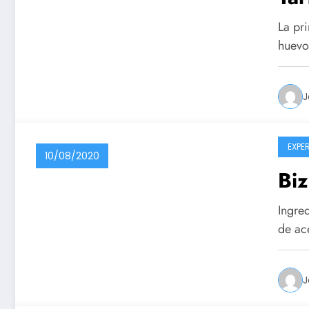
La pri
huevo
J
EXPE
10/08/2020
Biz
Ingre
de ac
J