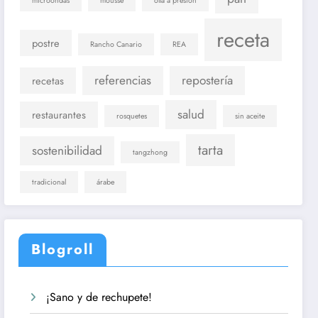
microondas
mousse
olla a presión
receta
postre
Rancho Canario
REA
referencias
repostería
recetas
salud
restaurantes
rosquetes
sin aceite
tarta
sostenibilidad
tangzhong
tradicional
árabe
Blogroll
¡Sano y de rechupete!