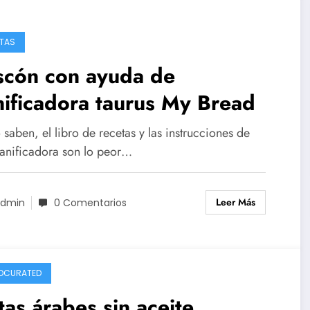
TAS
scón con ayuda de
ificadora taurus My Bread
aben, el libro de recetas y las instrucciones de
panificadora son lo peor…
Leer Más
dmin
0 Comentarios
DCURATED
tas árabes sin aceite