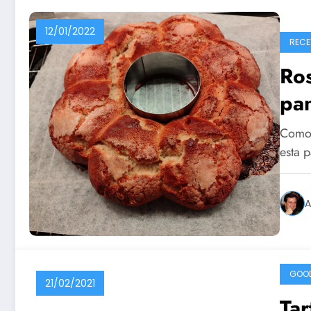
12/01/2022
RECE
Ro
pan
Como s
esta 
A
GOO
21/02/2021
Tar