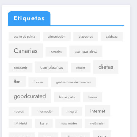
Etiquetas
aceite de palma
alimentación
bizcochos
calabaza
Canarias
comparativa
cereales
dietas
cumpleaños
compartir
cáncer
flan
frescos
gastronomía de Canarias
goodcurated
homeopatia
horno
internet
huevos
información
integral
J.M.Mulet
Leyre
masa madre
metástasis
pan