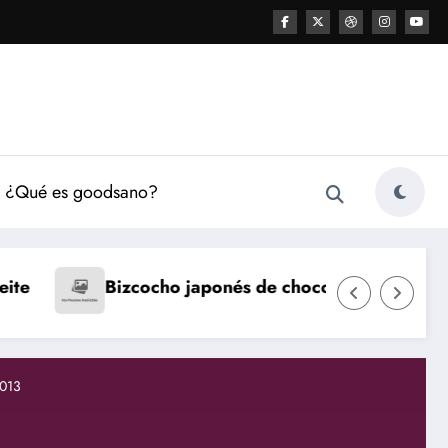
¿Qué es goodsano?
Natillas caseras
Fla
nés de chocolate