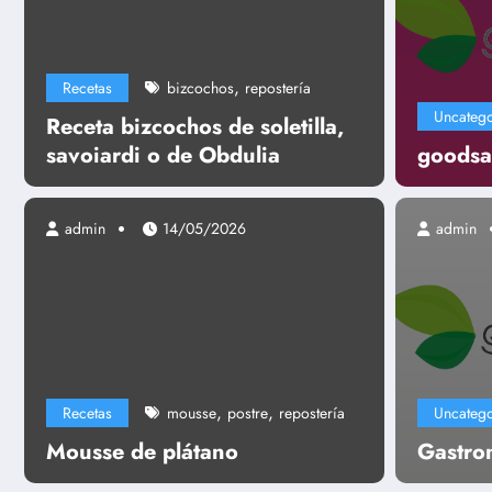
,
Recetas
bizcochos
repostería
Uncatego
Receta bizcochos de soletilla,
savoiardi o de Obdulia
goodsa
admin
14/05/2026
admin
Uncategorized
Gastronomía
,
,
Recetas
mousse
postre
repostería
Uncatego
Leer más
Mousse de plátano
Gastro