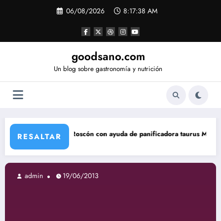
Saltar
06/08/2026
8:17:39 AM
al
contenido
goodsano.com
Un blog sobre gastronomía y nutrición
Roscón con ayuda de panificadora taurus My Bread
Tartas 
RESALTAR
in
19/06/2013
admin