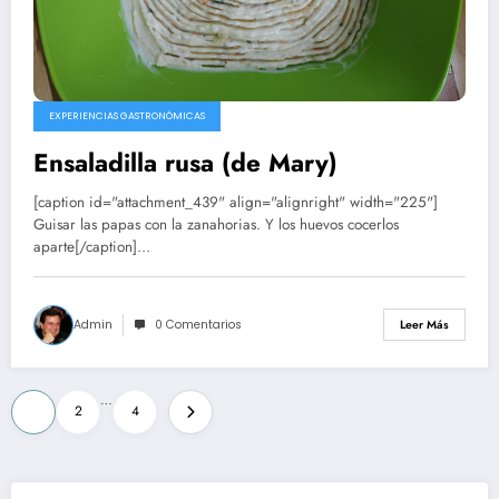
EXPERIENCIAS GASTRONÓMICAS
Ensaladilla rusa (de Mary)
[caption id="attachment_439" align="alignright" width="225"]
Guisar las papas con la zanahorias. Y los huevos cocerlos
aparte[/caption]…
Admin
0 Comentarios
Leer Más
Paginación
…
1
2
4
de
entradas