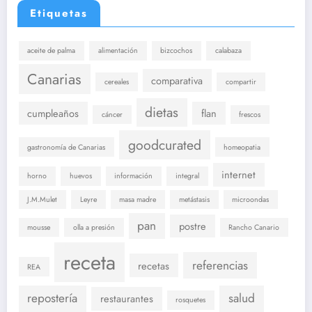
Etiquetas
aceite de palma
alimentación
bizcochos
calabaza
Canarias
comparativa
cereales
compartir
dietas
cumpleaños
flan
cáncer
frescos
goodcurated
gastronomía de Canarias
homeopatia
internet
horno
huevos
información
integral
J.M.Mulet
Leyre
masa madre
metástasis
microondas
pan
postre
mousse
olla a presión
Rancho Canario
receta
referencias
recetas
REA
repostería
salud
restaurantes
rosquetes