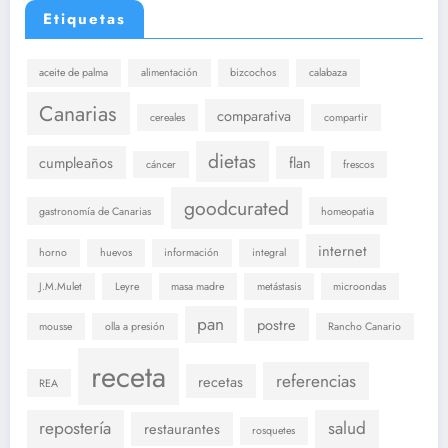
Etiquetas
aceite de palma
alimentación
bizcochos
calabaza
Canarias
comparativa
cereales
compartir
dietas
cumpleaños
flan
cáncer
frescos
goodcurated
gastronomía de Canarias
homeopatia
internet
horno
huevos
información
integral
J.M.Mulet
Leyre
masa madre
metástasis
microondas
pan
postre
mousse
olla a presión
Rancho Canario
receta
referencias
recetas
REA
repostería
salud
restaurantes
rosquetes