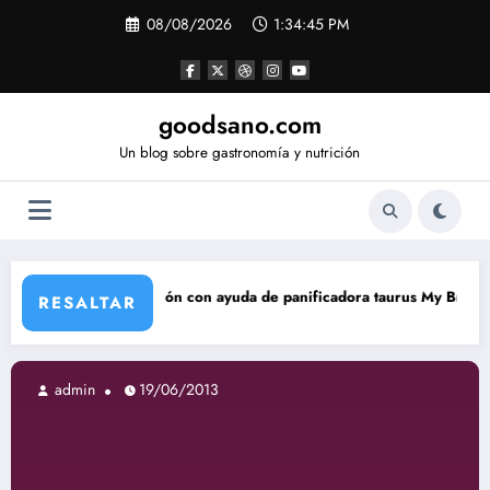
Saltar
08/08/2026
1:34:46 PM
al
contenido
goodsano.com
Un blog sobre gastronomía y nutrición
cón con ayuda de panificadora taurus My Bread
Tartas árab
RESALTAR
2013
admin
19/06/2