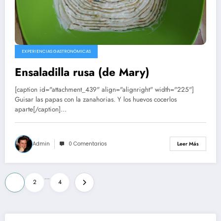
EXPERIENCIAS GASTRONÓMICAS
Ensaladilla rusa (de Mary)
[caption id="attachment_439" align="alignright" width="225"]
Guisar las papas con la zanahorias. Y los huevos cocerlos
aparte[/caption]…
Admin
0 Comentarios
Leer Más
Paginación
…
1
2
4
de
entradas