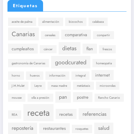
Etiquetas
aceite de palma
alimentación
bizcochos
calabaza
Canarias
comparativa
cereales
compartir
dietas
cumpleaños
flan
cáncer
frescos
goodcurated
gastronomía de Canarias
homeopatia
internet
horno
huevos
información
integral
J.M.Mulet
Leyre
masa madre
metástasis
microondas
pan
postre
mousse
olla a presión
Rancho Canario
receta
referencias
recetas
REA
repostería
salud
restaurantes
rosquetes