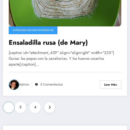
EXPERIENCIAS GASTRONÓMICAS
Ensaladilla rusa (de Mary)
[caption id="attachment_439" align="alignright" width="225"]
Guisar las papas con la zanahorias. Y los huevos cocerlos
aparte[/caption]…
Admin
0 Comentarios
Leer Más
Paginación
…
1
2
4
de
entradas