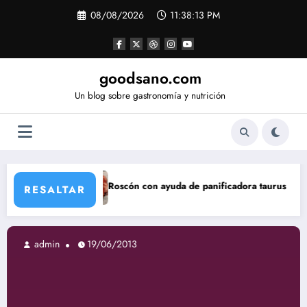
Saltar
08/08/2026
11:38:14 PM
al
contenido
goodsano.com
Un blog sobre gastronomía y nutrición
Roscón con ayuda de panificadora taurus My Bread
Ta
RESALTAR
admin
19/06/2013