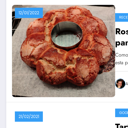
12/01/2022
RECE
Ro
pan
Como s
esta 
A
GOO
21/02/2021
Tar