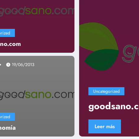
rized
no.com
19/06/2013
Uncategorized
goodsano.com
rized
Leer más
nomía