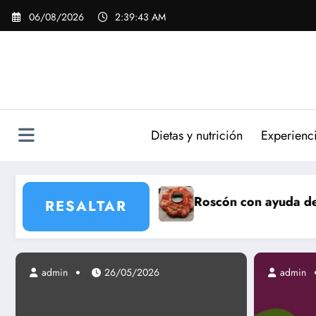
Saltar
06/08/2026
2:39:44 AM
al
contenido
Dietas y nutrición
Experienc
Roscón con ayuda de panificadora taurus My 
RESALTAR
admin
admin
19/06/2013
26/05/2026
admin