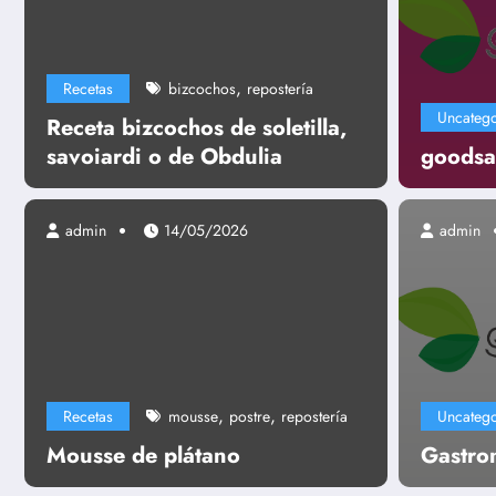
,
Recetas
bizcochos
repostería
Uncatego
Receta bizcochos de soletilla,
savoiardi o de Obdulia
goodsa
admin
14/05/2026
admin
Uncategorized
Gastronomía
,
,
Recetas
mousse
postre
repostería
Uncatego
Leer más
Mousse de plátano
Gastro