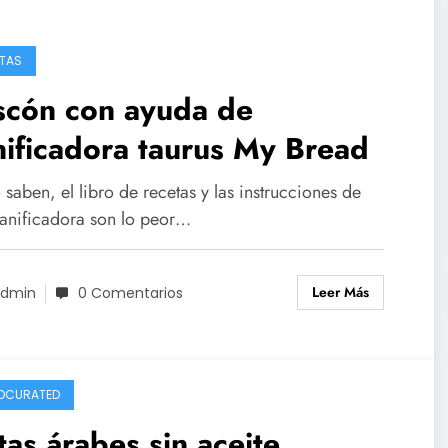
TAS
scón con ayuda de
ificadora taurus My Bread
aben, el libro de recetas y las instrucciones de
panificadora son lo peor…
Leer Más
dmin
0 Comentarios
DCURATED
tas árabes sin aceite