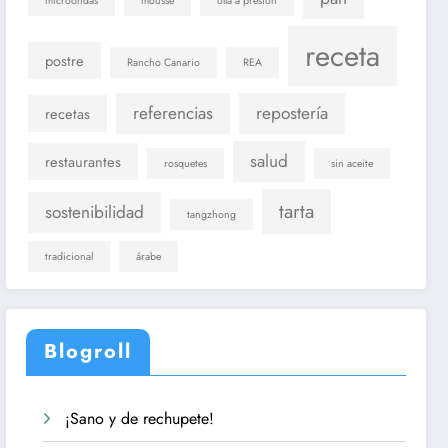
microondas
mousse
olla a presión
receta
postre
Rancho Canario
REA
referencias
repostería
recetas
salud
restaurantes
rosquetes
sin aceite
tarta
sostenibilidad
tangzhong
tradicional
árabe
Blogroll
¡Sano y de rechupete!