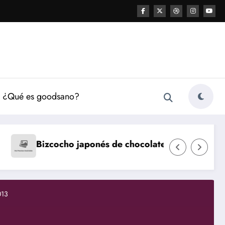
¿Qué es goodsano?
Natillas caseras
Flan d
 de chocolate
admin