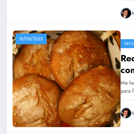
A
19/09/2023
RECE
Re
co
Me he
para 
A