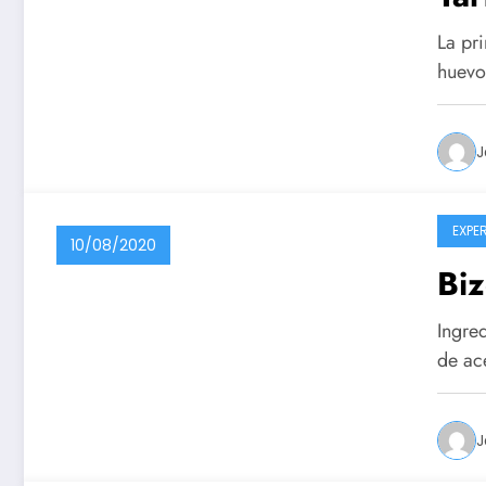
La pri
huevo
J
EXPE
10/08/2020
Biz
Ingre
de ac
J