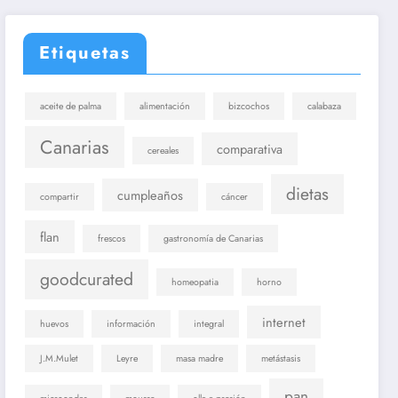
Etiquetas
aceite de palma
alimentación
bizcochos
calabaza
Canarias
comparativa
cereales
dietas
cumpleaños
compartir
cáncer
flan
frescos
gastronomía de Canarias
goodcurated
homeopatia
horno
internet
huevos
información
integral
J.M.Mulet
Leyre
masa madre
metástasis
pan