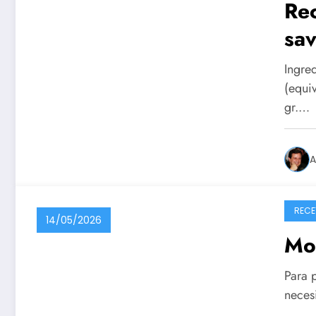
Rec
sav
Ingre
(equi
gr.…
A
RECE
14/05/2026
Mo
Para p
necesi