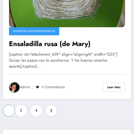
EXPERIENCIAS GASTRONÓMICAS
Ensaladilla rusa (de Mary)
[caption id="attachment_439" align="alignright" width="225"]
Guisar las papas con la zanahorias. Y los huevos cocerlos
aparte[/caption]…
Admin
0 Comentarios
Leer Más
Paginación
…
1
2
4
de
entradas