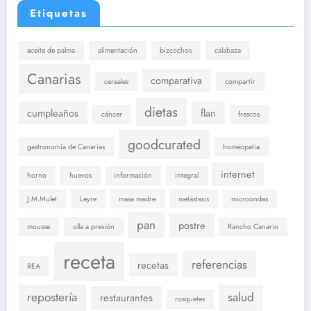
Etiquetas
aceite de palma
alimentación
bizcochos
calabaza
Canarias
comparativa
cereales
compartir
dietas
cumpleaños
flan
cáncer
frescos
goodcurated
gastronomía de Canarias
homeopatia
internet
horno
huevos
información
integral
J.M.Mulet
Leyre
masa madre
metástasis
microondas
pan
postre
mousse
olla a presión
Rancho Canario
receta
referencias
recetas
REA
repostería
salud
restaurantes
rosquetes