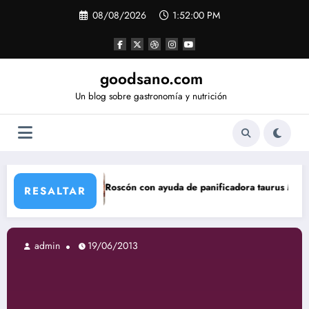
Saltar
08/08/2026
1:52:01 PM
al
contenido
goodsano.com
Un blog sobre gastronomía y nutrición
Roscón con ayuda de panificadora taurus My Bread
Tartas
RESALTAR
n
19/06/2013
admin