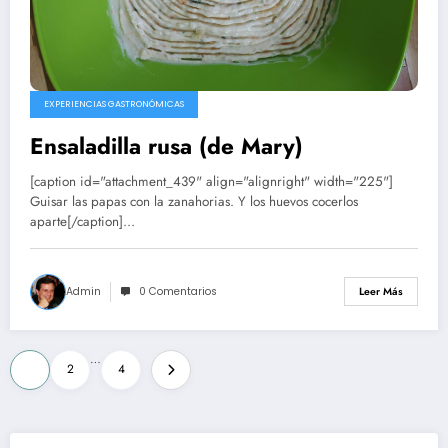
EXPERIENCIAS GASTRONÓMICAS
Ensaladilla rusa (de Mary)
[caption id="attachment_439" align="alignright" width="225"]
Guisar las papas con la zanahorias. Y los huevos cocerlos
aparte[/caption]…
Admin
0 Comentarios
Leer Más
Paginación
…
1
2
4
de
entradas