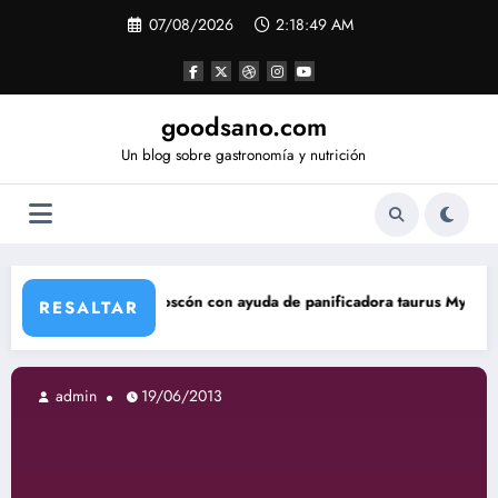
Saltar
07/08/2026
2:18:50 AM
al
contenido
goodsano.com
Un blog sobre gastronomía y nutrición
oscón con ayuda de panificadora taurus My Bread
Tartas ár
RESALTAR
in
19/06/2013
admin