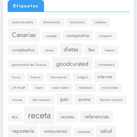
Etiquetas
aceite de palma
alimentación
bizcochos
calabaza
Canarias
comparativa
cereales
compartir
dietas
cumpleaños
flan
cáncer
frescos
goodcurated
gastronomía de Canarias
homeopatia
internet
horno
huevos
información
integral
J.M.Mulet
Leyre
masa madre
metástasis
microondas
pan
postre
mousse
olla a presión
Rancho Canario
receta
referencias
recetas
REA
repostería
salud
restaurantes
rosquetes