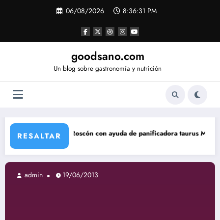
Saltar
06/08/2026
8:36:32 PM
al
contenido
goodsano.com
Un blog sobre gastronomía y nutrición
Roscón con ayuda de panificadora taurus My Bread
Tartas á
RESALTAR
19/06/2013
admin