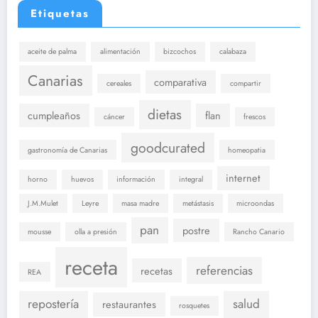
Etiquetas
aceite de palma
alimentación
bizcochos
calabaza
Canarias
comparativa
cereales
compartir
dietas
cumpleaños
flan
cáncer
frescos
goodcurated
gastronomía de Canarias
homeopatia
internet
horno
huevos
información
integral
J.M.Mulet
Leyre
masa madre
metástasis
microondas
pan
postre
mousse
olla a presión
Rancho Canario
receta
referencias
recetas
REA
repostería
salud
restaurantes
rosquetes