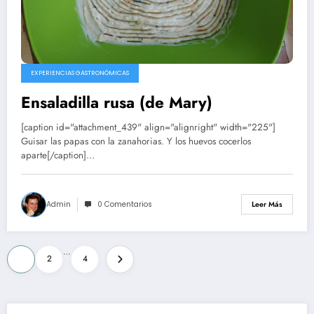
EXPERIENCIAS GASTRONÓMICAS
Ensaladilla rusa (de Mary)
[caption id="attachment_439" align="alignright" width="225"]
Guisar las papas con la zanahorias. Y los huevos cocerlos
aparte[/caption]…
Admin
0 Comentarios
Leer Más
Paginación
…
1
2
4
de
entradas