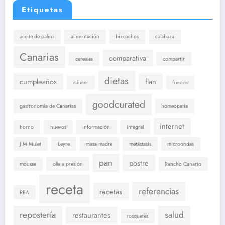
Etiquetas
aceite de palma
alimentación
bizcochos
calabaza
Canarias
comparativa
cereales
compartir
dietas
cumpleaños
flan
cáncer
frescos
goodcurated
gastronomía de Canarias
homeopatia
internet
horno
huevos
información
integral
J.M.Mulet
Leyre
masa madre
metástasis
microondas
pan
postre
mousse
olla a presión
Rancho Canario
receta
referencias
recetas
REA
repostería
salud
restaurantes
rosquetes