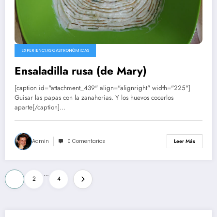
EXPERIENCIAS GASTRONÓMICAS
Ensaladilla rusa (de Mary)
[caption id="attachment_439" align="alignright" width="225"]
Guisar las papas con la zanahorias. Y los huevos cocerlos
aparte[/caption]…
Admin
0 Comentarios
Leer Más
Paginación
…
1
2
4
de
entradas