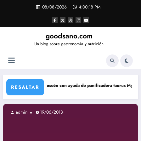
Saltar
08/08/2026
4:00:19 PM
al
contenido
goodsano.com
Un blog sobre gastronomía y nutrición
oscón con ayuda de panificadora taurus My Bread
Tartas ár
RESALTAR
19/06/2013
admin