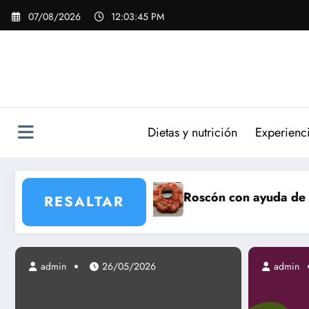
Saltar
07/08/2026
12:03:46 PM
al
contenido
Dietas y nutrición
Experienc
Roscón con ayuda de panificadora taurus My
RESALTAR
admin
admin
26/05/2026
19/06/2013
admin