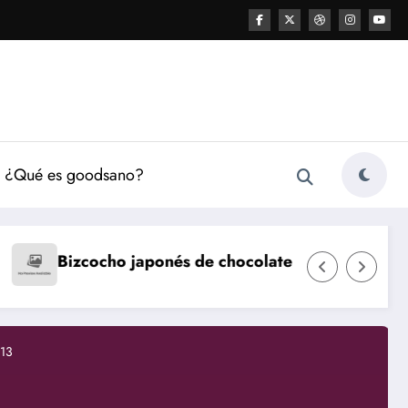
¿Qué es goodsano?
Natillas caseras
Flan
és de chocolate