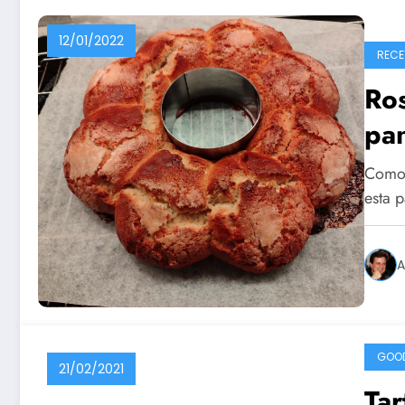
12/01/2022
RECE
Ro
pan
Como s
esta 
A
GOO
21/02/2021
Tar