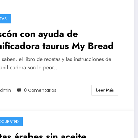
TAS
scón con ayuda de
ificadora taurus My Bread
aben, el libro de recetas y las instrucciones de
panificadora son lo peor…
Leer Más
dmin
0 Comentarios
DCURATED
tas árabes sin aceite