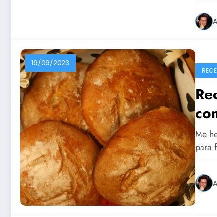
A
19/09/2023
RECE
Re
co
Me he
para 
A