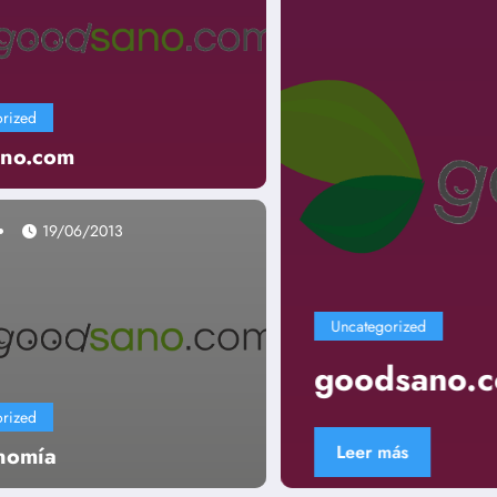
rized
no.com
19/06/2013
Uncategorized
goodsano.co
rized
Leer más
nomía