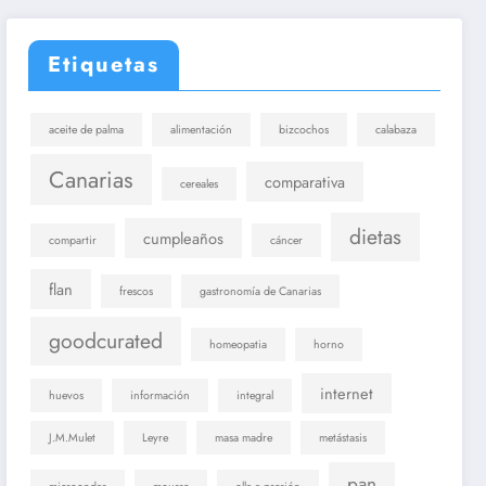
Etiquetas
aceite de palma
alimentación
bizcochos
calabaza
Canarias
comparativa
cereales
dietas
cumpleaños
compartir
cáncer
flan
frescos
gastronomía de Canarias
goodcurated
homeopatia
horno
internet
huevos
información
integral
J.M.Mulet
Leyre
masa madre
metástasis
pan