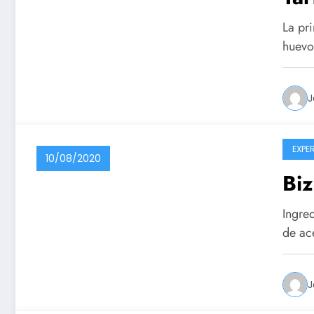
La pri
huevo
J
EXPE
10/08/2020
Biz
Ingre
de ac
J