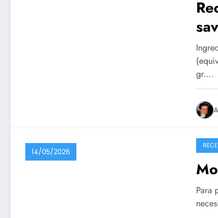
Rec
sav
Ingre
(equi
gr.…
A
RECE
14/05/2026
Mo
Para p
necesi