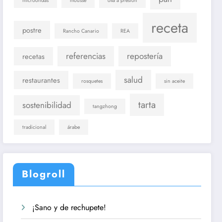
microondas
mousse
olla a presión
receta
postre
Rancho Canario
REA
referencias
repostería
recetas
salud
restaurantes
rosquetes
sin aceite
tarta
sostenibilidad
tangzhong
tradicional
árabe
Blogroll
¡Sano y de rechupete!