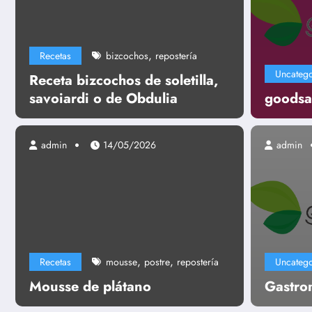
,
Recetas
bizcochos
repostería
Uncatego
Receta bizcochos de soletilla,
savoiardi o de Obdulia
goodsa
admin
14/05/2026
admin
Uncategorized
Gastronomía
,
,
Recetas
mousse
postre
repostería
Uncatego
Leer más
Mousse de plátano
Gastro