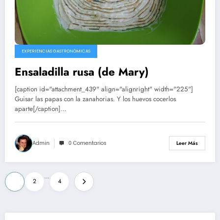
EXPERIENCIAS GASTRONÓMICAS
Ensaladilla rusa (de Mary)
[caption id="attachment_439" align="alignright" width="225"]
Guisar las papas con la zanahorias. Y los huevos cocerlos
aparte[/caption]…
Admin
0 Comentarios
Leer Más
Paginación
…
1
2
4
de
entradas