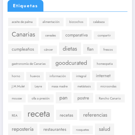
Etiquetas
aceite de palma
alimentación
bizcochos
calabaza
Canarias
comparativa
cereales
compartir
dietas
cumpleaños
flan
cáncer
frescos
goodcurated
gastronomía de Canarias
homeopatia
internet
horno
huevos
información
integral
J.M.Mulet
Leyre
masa madre
metástasis
microondas
pan
postre
mousse
olla a presión
Rancho Canario
receta
referencias
recetas
REA
repostería
salud
restaurantes
rosquetes