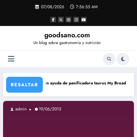
Saltar
07/08/2026
7:56:56 AM
al
contenido
goodsano.com
Un blog sobre gastronomía y nutrición
on ayuda de panificadora taurus My Bread
Tartas árabes sin
RESALTAR
2013
admin
19/06/2