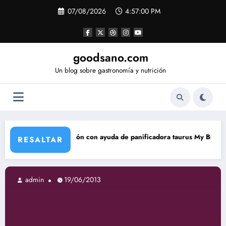
Saltar
07/08/2026
4:57:01 PM
al
contenido
goodsano.com
Un blog sobre gastronomía y nutrición
ón con ayuda de panificadora taurus My Bread
Tartas árabe
RESALTAR
2013
admin
19/06/2