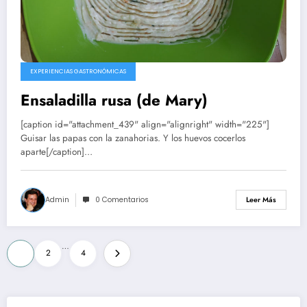
EXPERIENCIAS GASTRONÓMICAS
Ensaladilla rusa (de Mary)
[caption id="attachment_439" align="alignright" width="225"]
Guisar las papas con la zanahorias. Y los huevos cocerlos
aparte[/caption]…
Admin
0 Comentarios
Leer Más
Paginación
…
1
2
4
de
entradas