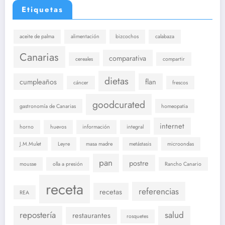
Etiquetas
aceite de palma
alimentación
bizcochos
calabaza
Canarias
comparativa
cereales
compartir
dietas
cumpleaños
flan
cáncer
frescos
goodcurated
gastronomía de Canarias
homeopatia
internet
horno
huevos
información
integral
J.M.Mulet
Leyre
masa madre
metástasis
microondas
pan
postre
mousse
olla a presión
Rancho Canario
receta
referencias
recetas
REA
repostería
salud
restaurantes
rosquetes