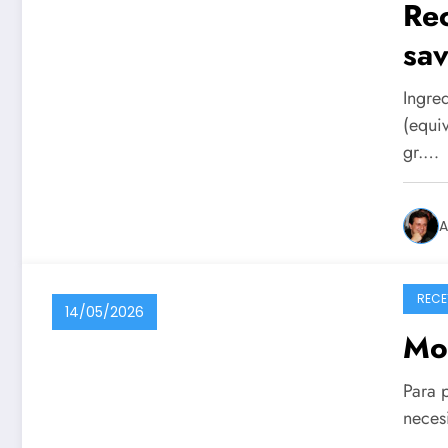
Rec
sav
Ingre
(equi
gr.…
A
RECE
14/05/2026
Mo
Para p
necesi