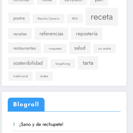
microondas
mousse
olla a presión
receta
postre
Rancho Canario
REA
referencias
repostería
recetas
salud
restaurantes
rosquetes
sin aceite
tarta
sostenibilidad
tangzhong
tradicional
árabe
Blogroll
¡Sano y de rechupete!