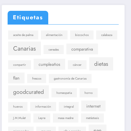
Etiquetas
aceite de palma
alimentación
bizcochos
calabaza
Canarias
comparativa
cereales
dietas
cumpleaños
compartir
cáncer
flan
frescos
gastronomía de Canarias
goodcurated
homeopatia
horno
internet
huevos
información
integral
J.M.Mulet
Leyre
masa madre
metástasis
pan