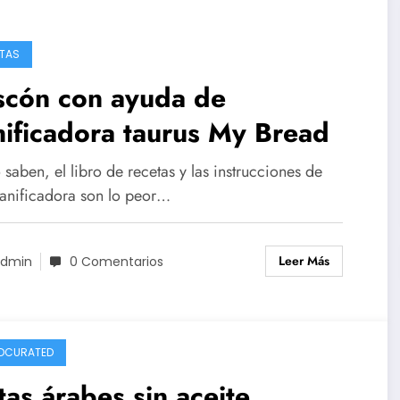
TAS
scón con ayuda de
ificadora taurus My Bread
aben, el libro de recetas y las instrucciones de
panificadora son lo peor…
Leer Más
dmin
0 Comentarios
DCURATED
tas árabes sin aceite