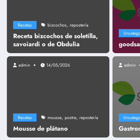
,
Recetas
bizcochos
repostería
Uncatego
Receta bizcochos de soletilla,
savoiardi o de Obdulia
goodsa
admin
14/05/2026
admin
Uncategorized
Gastronomía
,
,
Recetas
mousse
postre
repostería
Uncatego
Leer más
Mousse de plátano
Gastro