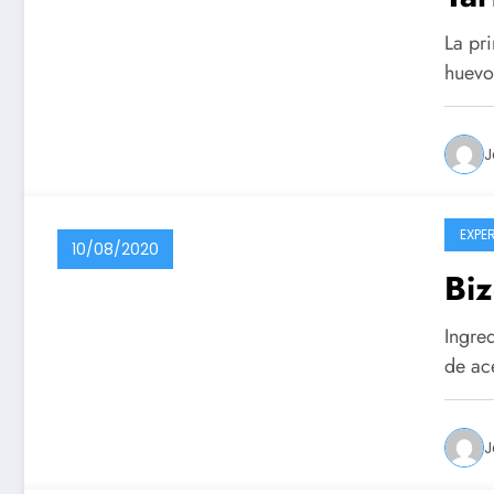
La pri
huevo
J
EXPE
10/08/2020
Biz
Ingre
de ac
J