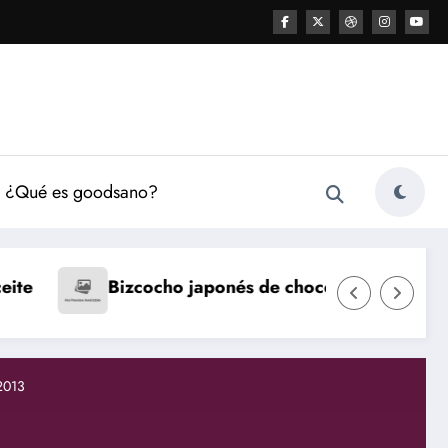
¿Qué es goodsano?
Natillas caseras
Fl
onés de chocolate