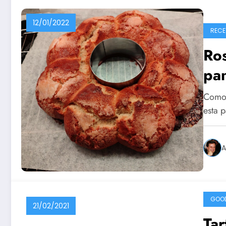
12/01/2022
RECE
Ro
pan
Como s
esta 
A
GOO
21/02/2021
Tar