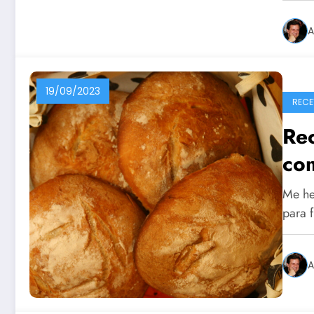
A
19/09/2023
RECE
Re
co
Me he
para 
A