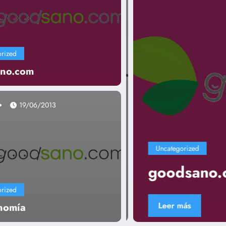
rized
no.com
19/06/2013
Uncategorized
goodsano.c
rized
Leer más
nomía