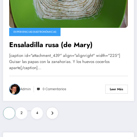
EXPERIENCIAS GASTRONÓMICAS
Ensaladilla rusa (de Mary)
[caption id="attachment_439" align="alignright" width="225"]
Guisar las papas con la zanahorias. Y los huevos cocerlos
aparte[/caption]…
Admin
0 Comentarios
Leer Más
Paginación
…
1
2
4
de
entradas