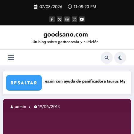
Saltar
07/08/2026
11:08:24 PM
al
contenido
goodsano.com
Un blog sobre gastronomía y nutrición
Roscón con ayuda de panificadora taurus My Bread
Tartas 
RESALTAR
dmin
19/06/2013
ad