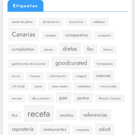
Etiquetas
aceite de palma
alimentación
bizcochos
calabaza
Canarias
comparativa
cereales
compartir
dietas
cumpleaños
flan
cáncer
frescos
goodcurated
gastronomía de Canarias
homeopatia
internet
horno
huevos
información
integral
J.M.Mulet
Leyre
masa madre
metástasis
microondas
pan
postre
mousse
olla a presión
Rancho Canario
receta
referencias
recetas
REA
repostería
salud
restaurantes
rosquetes