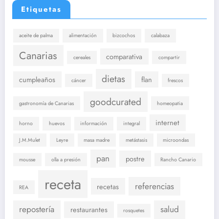
Etiquetas
aceite de palma
alimentación
bizcochos
calabaza
Canarias
comparativa
cereales
compartir
dietas
cumpleaños
flan
cáncer
frescos
goodcurated
gastronomía de Canarias
homeopatia
internet
horno
huevos
información
integral
J.M.Mulet
Leyre
masa madre
metástasis
microondas
pan
postre
mousse
olla a presión
Rancho Canario
receta
referencias
recetas
REA
repostería
salud
restaurantes
rosquetes