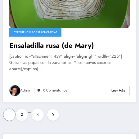
EXPERIENCIAS GASTRONÓMICAS
Ensaladilla rusa (de Mary)
[caption id="attachment_439" align="alignright" width="225"]
Guisar las papas con la zanahorias. Y los huevos cocerlos
aparte[/caption]…
Admin
0 Comentarios
Leer Más
Paginación
…
1
2
4
de
entradas