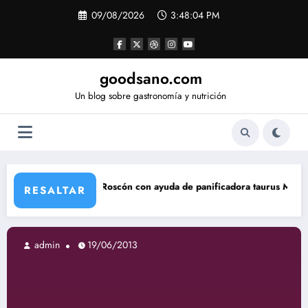
Saltar
09/08/2026
3:48:05 PM
al
contenido
goodsano.com
Un blog sobre gastronomía y nutrición
oscón con ayuda de panificadora taurus My Bread
Tartas ár
RESALTAR
19/06/2013
admin