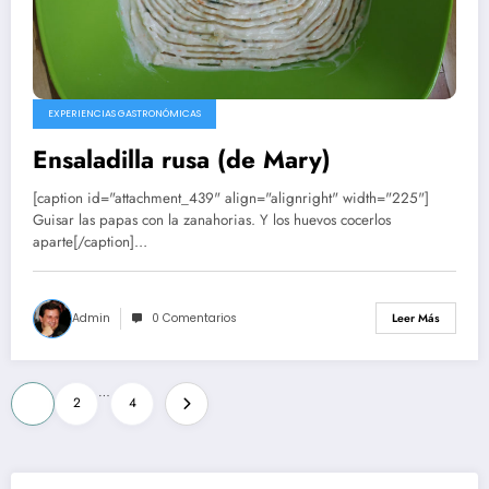
EXPERIENCIAS GASTRONÓMICAS
Ensaladilla rusa (de Mary)
[caption id="attachment_439" align="alignright" width="225"]
Guisar las papas con la zanahorias. Y los huevos cocerlos
aparte[/caption]…
Admin
0 Comentarios
Leer Más
Paginación
…
1
2
4
de
entradas