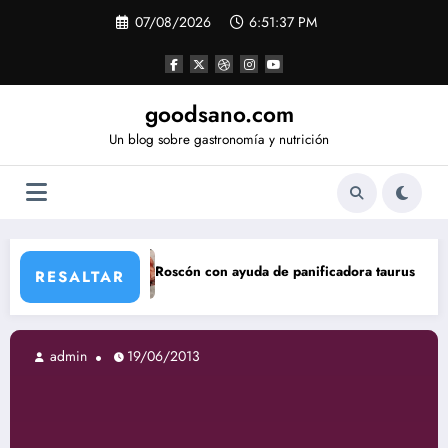
Saltar
07/08/2026
6:51:38 PM
al
contenido
goodsano.com
Un blog sobre gastronomía y nutrición
Roscón con ayuda de panificadora taurus My Bread
Tartas
RESALTAR
admin
19/06/2013