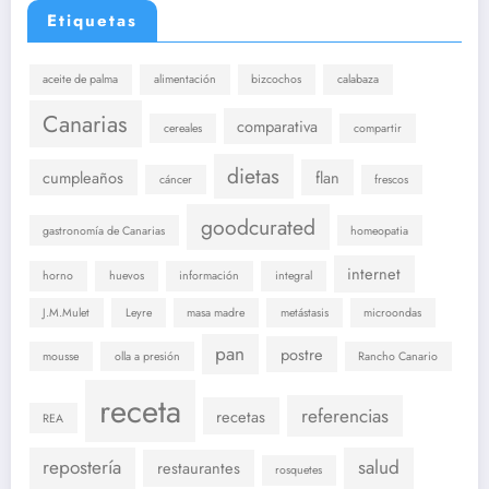
Etiquetas
aceite de palma
alimentación
bizcochos
calabaza
Canarias
comparativa
cereales
compartir
dietas
cumpleaños
flan
cáncer
frescos
goodcurated
gastronomía de Canarias
homeopatia
internet
horno
huevos
información
integral
J.M.Mulet
Leyre
masa madre
metástasis
microondas
pan
postre
mousse
olla a presión
Rancho Canario
receta
referencias
recetas
REA
repostería
salud
restaurantes
rosquetes