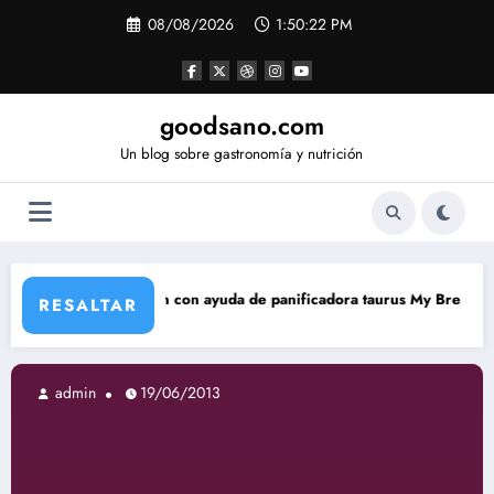
Saltar
08/08/2026
1:50:23 PM
al
contenido
goodsano.com
Un blog sobre gastronomía y nutrición
n con ayuda de panificadora taurus My Bread
Tartas árabes
RESALTAR
6/2013
admin
19/06/