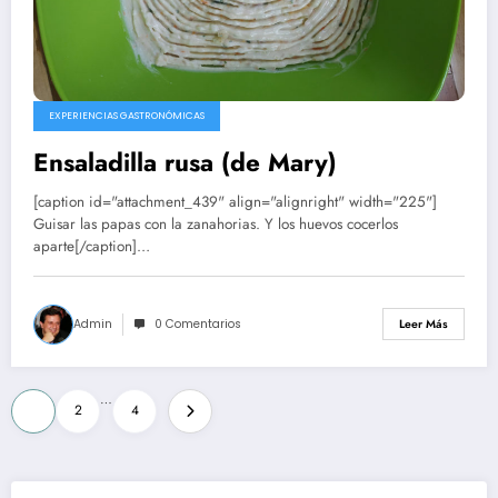
EXPERIENCIAS GASTRONÓMICAS
Ensaladilla rusa (de Mary)
[caption id="attachment_439" align="alignright" width="225"]
Guisar las papas con la zanahorias. Y los huevos cocerlos
aparte[/caption]…
Admin
0 Comentarios
Leer Más
Paginación
…
1
2
4
de
entradas