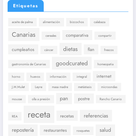
Etiquetas
aceite de palma
alimentación
bizcochos
calabaza
Canarias
comparativa
cereales
compartir
dietas
cumpleaños
flan
cáncer
frescos
goodcurated
gastronomía de Canarias
homeopatia
internet
horno
huevos
información
integral
J.M.Mulet
Leyre
masa madre
metástasis
microondas
pan
postre
mousse
olla a presión
Rancho Canario
receta
referencias
recetas
REA
repostería
salud
restaurantes
rosquetes