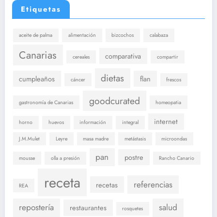
Etiquetas
aceite de palma
alimentación
bizcochos
calabaza
Canarias
comparativa
cereales
compartir
dietas
cumpleaños
flan
cáncer
frescos
goodcurated
gastronomía de Canarias
homeopatia
internet
horno
huevos
información
integral
J.M.Mulet
Leyre
masa madre
metástasis
microondas
pan
postre
mousse
olla a presión
Rancho Canario
receta
referencias
recetas
REA
repostería
salud
restaurantes
rosquetes