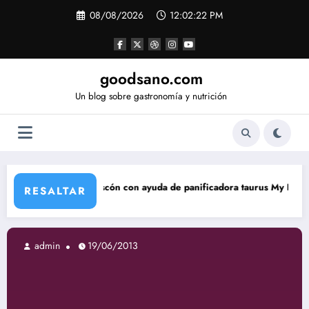
Saltar
08/08/2026
12:02:23 PM
al
contenido
goodsano.com
Un blog sobre gastronomía y nutrición
scón con ayuda de panificadora taurus My Bread
Tartas ára
RESALTAR
admin
19/06/2013