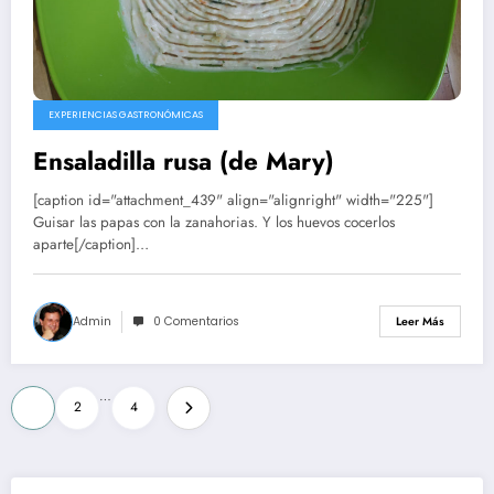
EXPERIENCIAS GASTRONÓMICAS
Ensaladilla rusa (de Mary)
[caption id="attachment_439" align="alignright" width="225"]
Guisar las papas con la zanahorias. Y los huevos cocerlos
aparte[/caption]…
Admin
0 Comentarios
Leer Más
Paginación
…
1
2
4
de
entradas