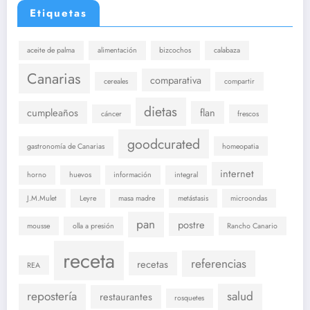
Etiquetas
aceite de palma
alimentación
bizcochos
calabaza
Canarias
comparativa
cereales
compartir
dietas
cumpleaños
flan
cáncer
frescos
goodcurated
gastronomía de Canarias
homeopatia
internet
horno
huevos
información
integral
J.M.Mulet
Leyre
masa madre
metástasis
microondas
pan
postre
mousse
olla a presión
Rancho Canario
receta
referencias
recetas
REA
repostería
salud
restaurantes
rosquetes