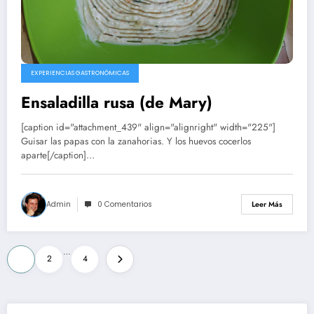
EXPERIENCIAS GASTRONÓMICAS
Ensaladilla rusa (de Mary)
[caption id="attachment_439" align="alignright" width="225"]
Guisar las papas con la zanahorias. Y los huevos cocerlos
aparte[/caption]…
Admin
0 Comentarios
Leer Más
Paginación
…
1
2
4
de
entradas