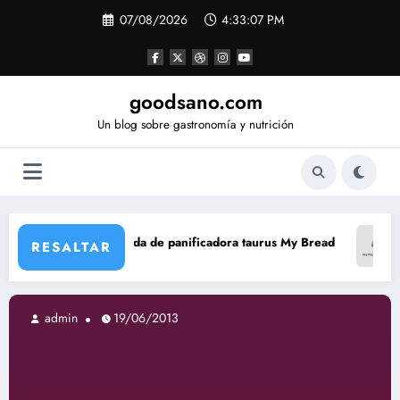
Saltar
07/08/2026
4:33:08 PM
al
contenido
goodsano.com
Un blog sobre gastronomía y nutrición
da de panificadora taurus My Bread
Tartas árabes sin aceite
RESALTAR
013
admin
19/06/20