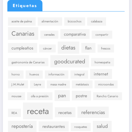
Etiquetas
aceite de palma
alimentación
bizcochos
calabaza
Canarias
comparativa
cereales
compartir
dietas
cumpleaños
flan
cáncer
frescos
goodcurated
gastronomía de Canarias
homeopatia
internet
horno
huevos
información
integral
J.M.Mulet
Leyre
masa madre
metástasis
microondas
pan
postre
mousse
olla a presión
Rancho Canario
receta
referencias
recetas
REA
repostería
salud
restaurantes
rosquetes