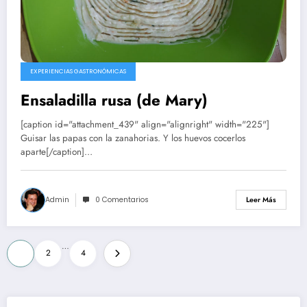
EXPERIENCIAS GASTRONÓMICAS
Ensaladilla rusa (de Mary)
[caption id="attachment_439" align="alignright" width="225"]
Guisar las papas con la zanahorias. Y los huevos cocerlos
aparte[/caption]…
Admin
0 Comentarios
Leer Más
Paginación
…
1
2
4
de
entradas