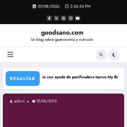
Saltar
07/08/2026
2:26:55 PM
al
contenido
goodsano.com
Un blog sobre gastronomía y nutrición
n con ayuda de panificadora taurus My Bread
Tartas árabes
RESALTAR
admin
19/06/2013