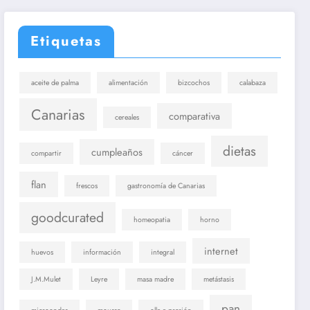
Etiquetas
aceite de palma
alimentación
bizcochos
calabaza
Canarias
comparativa
cereales
dietas
cumpleaños
compartir
cáncer
flan
frescos
gastronomía de Canarias
goodcurated
homeopatia
horno
internet
huevos
información
integral
J.M.Mulet
Leyre
masa madre
metástasis
pan