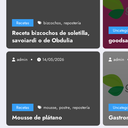
,
Recetas
bizcochos
repostería
Uncatego
Receta bizcochos de soletilla,
savoiardi o de Obdulia
goodsa
admin
14/05/2026
admin
Uncategorized
Gastronomía
,
,
Recetas
mousse
postre
repostería
Uncatego
Leer más
Mousse de plátano
Gastro