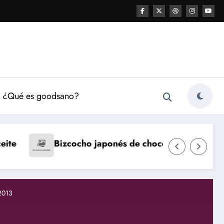
¿Qué es goodsano?
Natillas caseras
Fl
onés de chocolate