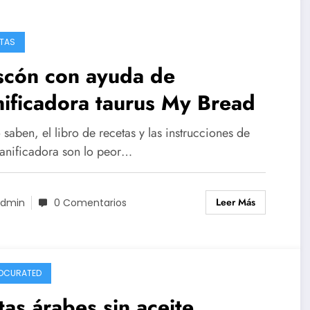
TAS
scón con ayuda de
ificadora taurus My Bread
aben, el libro de recetas y las instrucciones de
panificadora son lo peor…
Leer Más
dmin
0 Comentarios
DCURATED
tas árabes sin aceite