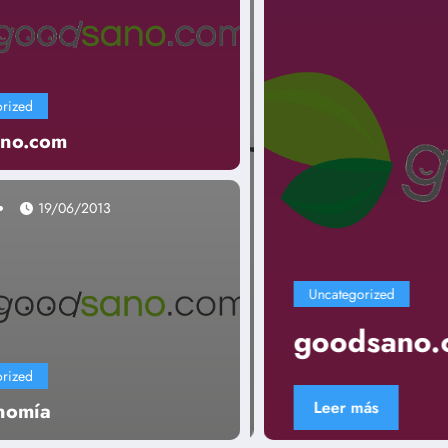
rized
no.com
19/06/2013
Uncategorized
goodsano.co
rized
Leer más
nomía