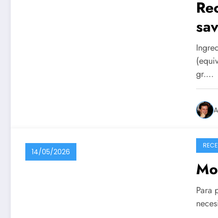
Rec
sav
Ingre
(equi
gr.…
A
RECE
14/05/2026
Mo
Para p
necesi