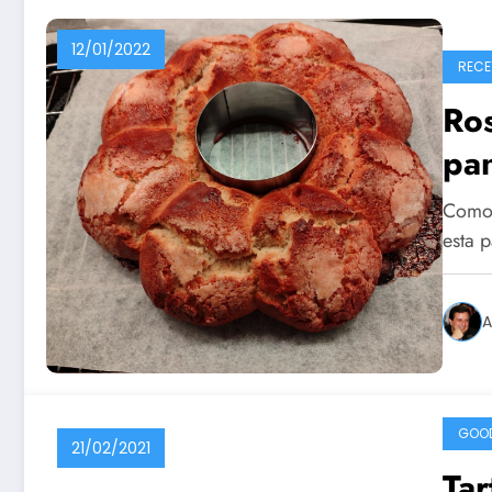
12/01/2022
RECE
Ro
pan
Como s
esta 
A
GOO
21/02/2021
Tar