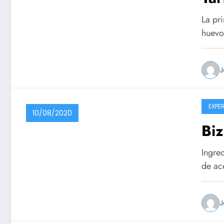
La pri
huevo
J
EXPE
10/08/2020
Biz
Ingre
de ac
J