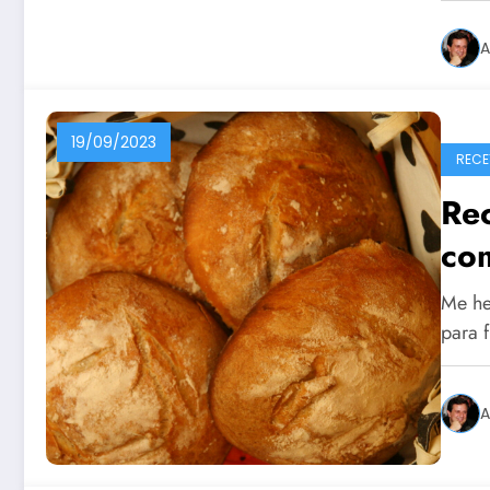
A
19/09/2023
RECE
Re
co
Me he
para 
A