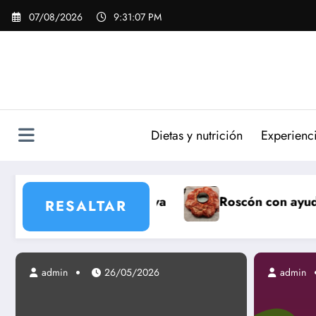
Saltar
07/08/2026
9:31:09 PM
al
contenido
Dietas y nutrición
Experienc
va
Roscón con ayuda de panificadora taurus
RESALTAR
admin
admin
26/05/2026
19/06/2013
admin