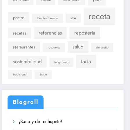
microondas
mousse
olla a presión
receta
postre
Rancho Canario
REA
referencias
repostería
recetas
salud
restaurantes
rosquetes
sin aceite
tarta
sostenibilidad
tangzhong
tradicional
árabe
Blogroll
¡Sano y de rechupete!