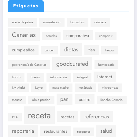
Etiquetas
aceite de palma
alimentación
bizcochos
calabaza
Canarias
comparativa
cereales
compartir
dietas
cumpleaños
flan
cáncer
frescos
goodcurated
gastronomía de Canarias
homeopatia
internet
horno
huevos
información
integral
J.M.Mulet
Leyre
masa madre
metástasis
microondas
pan
postre
mousse
olla a presión
Rancho Canario
receta
referencias
recetas
REA
repostería
salud
restaurantes
rosquetes