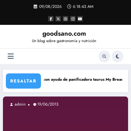
Saltar
09/08/2026
6:18:44 AM
al
contenido
goodsano.com
Un blog sobre gastronomía y nutrición
con ayuda de panificadora taurus My Bread
Tartas árabes si
RESALTAR
admin
19/06/2013