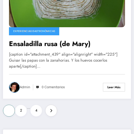
EXPERIENCIAS GASTRONÓMICAS
Ensaladilla rusa (de Mary)
[caption id="attachment_439" align="alignright" width="225"]
Guisar las papas con la zanahorias. Y los huevos cocerlos
aparte[/caption]…
Admin
0 Comentarios
Leer Más
Paginación
…
1
2
4
de
entradas